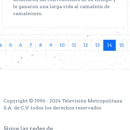
le ganaron una larga vida al camaleón de
camaleones.
4
5
6
7
8
9
10
11
12
13
14
15
Copyright © 1996 - 2024 Televisión Metropolitana
S.A. de C.V. todos los derechos reservados
Sigue las redes de