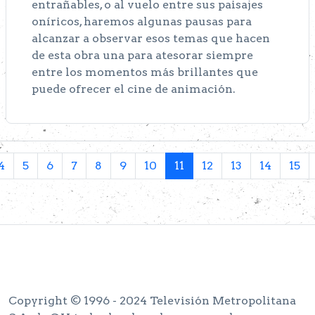
entrañables, o al vuelo entre sus paisajes
oníricos, haremos algunas pausas para
alcanzar a observar esos temas que hacen
de esta obra una para atesorar siempre
entre los momentos más brillantes que
puede ofrecer el cine de animación.
4
5
6
7
8
9
10
11
12
13
14
15
Copyright © 1996 - 2024 Televisión Metropolitana