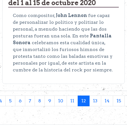
del 1 al 15 de octubre 2020
Como compositor,
John Lennon
fue capaz
de personalizar lo político y politizar lo
personal, a menudo haciendo que las dos
posturas fueran una sola. En este
Pantalla
Sonora
celebramos esta cualidad única,
que inmortalizó los furiosos himnos de
protesta tanto como las baladas emotivas y
personales por igual, de este artista en la
cumbre de la historia del rock por siempre.
4
5
6
7
8
9
10
11
12
13
14
15