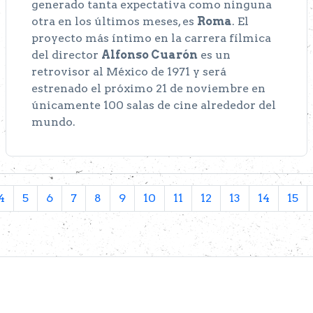
generado tanta expectativa como ninguna
otra en los últimos meses, es
Roma
. El
proyecto más íntimo en la carrera fílmica
del director
Alfonso Cuarón
es un
retrovisor al México de 1971 y será
estrenado el próximo 21 de noviembre en
únicamente 100 salas de cine alrededor del
mundo.
4
5
6
7
8
9
10
11
12
13
14
15