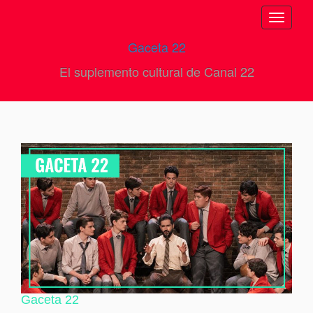
Toggle
navigati
Gaceta 22
El suplemento cultural de Canal 22
Gaceta 22