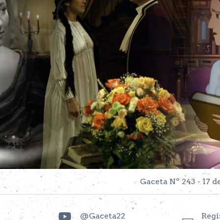
Gaceta Nº 243 - 17 d
@Gaceta22
Regí