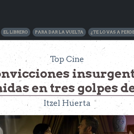
EL LIBRERO
PARA DAR LA VUELTA
¿TE LO VAS A PERD
Top Cine
nvicciones insurgen
das en tres golpes d
Itzel Huerta