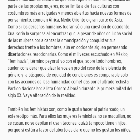
parte de las propias mujeres, no se limita a ciertas culturas con
costumbres más arraigadas y menos abiertas hacia nuevas formas de
pensamiento, como en África, Medio Oriente o gran parte de Asia.
Como si los derechos humanos fueran sólo una cuestión de occidente.
Cual sería la sorpresa al encontrar que, a pesar de años de lucha social
de las mujeres por alcanzar la emancipación y conquistar sus
derechos frente a los hombres, aún en occidente siguen permeando
disertaciones reaccionarias. Como el mil veces escuchado en México,
“feminazis”, término peyorativo con el que, sobre todo hombres,
suelen considerar que alzar la voz en pro del cese de la violencia de
género y la búsqueda de equidad de condiciones es comparable solo
con las acciones de lesa humanidad cometidas por el ultraderechista
Partido Nacionalsocialista Obrero Alemán durante la primera mitad del
siglo XX. Vaya alteración de la realidad.
También las feministas son, como le gusta hacer al patriarcado, un
estereotipo más. Para ellos las mujeres feministas no se maquillan, no
se casan, no se depilan ni usan tacones; quizá tampoco tienen hijos,
porque si están a favor del aborto es claro que no les gustan los niños.