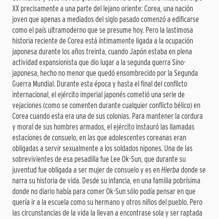
XX precisamente a una parte del lejano oriente: Corea, una nación
joven que apenas a mediados del siglo pasado comenzó a edificarse
como el país ultramoderno que se presume hoy. Pero la lastimosa
historia reciente de Corea está íntimamente ligada a la ocupación
japonesa durante los años treinta, cuando Japón estaba en plena
actividad expansionista que dio lugar a la segunda guerra Sino-
japonesa, hecho no menor que quedó ensombrecido por la Segunda
Guerra Mundial. Durante esta época y hasta el final del conflicto
internacional, el ejército imperial japonés cometió una serie de
vejaciones (como se comenten durante cualquier conflicto bélico) en
Corea cuando esta era una de sus colonias. Para mantener la cordura
y moral de sus hombres armados, el ejército instauró las llamadas
estaciones de consuelo, en las que adolescentes coreanas eran
obligadas a servir sexualmente a los soldados nipones. Una de las
sobrevivientes de esa pesadilla fue Lee Ok-Sun, que durante su
juventud fue obligada a ser mujer de consuelo y es en
Hierba
donde se
narra su historia de vida. Desde su infancia, en una familia pobrísima
donde no diario había para comer Ok-Sun sólo podía pensar en que
quería ir a la escuela como su hermano y otros niños del pueblo. Pero
las circunstancias de la vida la llevan a encontrase sola y ser raptada