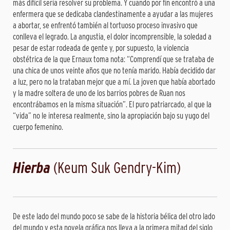
más difícil sería resolver su problema. Y cuando por fin encontró a una
enfermera que se dedicaba clandestinamente a ayudar a las mujeres
a abortar, se enfrentó también al tortuoso proceso invasivo que
conlleva el legrado. La angustia, el dolor incomprensible, la soledad a
pesar de estar rodeada de gente y, por supuesto, la violencia
obstétrica de la que Ernaux toma nota: “Comprendí que se trataba de
una chica de unos veinte años que no tenía marido. Había decidido dar
a luz, pero no la trataban mejor que a mí. La joven que había abortado
y la madre soltera de uno de los barrios pobres de Ruan nos
encontrábamos en la misma situación”. El puro patriarcado, al que la
“vida” no le interesa realmente, sino la apropiación bajo su yugo del
cuerpo femenino.
Hierba
(Keum Suk Gendry-Kim)
De este lado del mundo poco se sabe de la historia bélica del otro lado
del mundo y esta novela gráfica nos lleva a la primera mitad del siglo