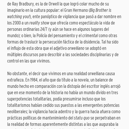
de Ray Bradbury, es la de Orwell la que logró colar mucho de su
imaginario en la cultura popular: el Gran Hermano (
Big Brother is
watching you!
), ente panóptico de vigilancia que pasó a dar nombre en
los 2000 a un
reality show
que ofrecía como espectáculo la vida de
personas ordinarias 24/7 (y aún se hace en algunos lugares del
mundo); o bien, la Policía del pensamiento y el
crimental
como otras
formas de traslucir la persecución fáctica de la disidencia. Tal ha sido
el influjo de esta obra que el adjetivo
orwelliano
se adoptó en
múltiples discursos para describir a las sociedades disciplinarias y de
control en las que vivimos.
No obstante, el decir que vivimos en una realidad orwelliana causa
extrañeza. En 1984, el año que da título a la novela, un balance de
mundo hecho en comparación con la distopía del escritor inglés arrojó
que en ese momento de la historia no había un mundo divido en tres
superpotencias totalitarias, podía presumirse incluso que los
totalitarismos habían cedido sus puestos a las emergentes potencias
neoliberales; la vigilancia hacia adentro y la guerra hacia afuera como
prácticas políticas de mantenimiento del
statu quo
se perpetraban en
la realidad de formas aparentemente distintas a las que auguraba la