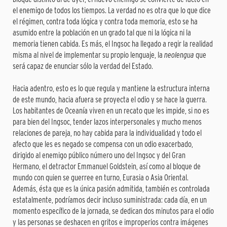
el enemigo de todos los tiempos. La verdad no es otra que lo que dice
el régimen, contra toda lógica y contra toda memoria, esto se ha
asumido entre la población en un grado tal que ni la lógica ni la
memoria tienen cabida. Es más, el Ingsoc ha llegado a regir la realidad
misma al nivel de implementar su propio lenguaje, la
neolengua
que
será capaz de enunciar sólo la verdad del Estado.
Hacia adentro, esto es lo que regula y mantiene la estructura interna
de este mundo, hacia afuera se proyecta el odio y se hace la guerra.
Los habitantes de Oceanía viven en un recato que les impide, si no es
para bien del Ingsoc, tender lazos interpersonales y mucho menos
relaciones de pareja, no hay cabida para la individualidad y todo el
afecto que les es negado se compensa con un odio exacerbado,
dirigido al enemigo público número uno del Ingsoc y del Gran
Hermano, el detractor Emmanuel Goldstein, así como al bloque de
mundo con quien se guerree en turno, Eurasia o Asia Oriental.
Además, ésta que es la única pasión admitida, también es controlada
estatalmente, podríamos decir incluso suministrada: cada día, en un
momento específico de la jornada, se dedican dos minutos para el odio
y las personas se deshacen en gritos e improperios contra imágenes