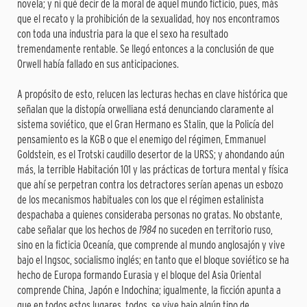
novela; y ni qué decir de la moral de aquel mundo ficticio, pues, más
que el recato y la prohibición de la sexualidad, hoy nos encontramos
con toda una industria para la que el sexo ha resultado
tremendamente rentable. Se llegó entonces a la conclusión de que
Orwell había fallado en sus anticipaciones.
A propósito de esto, relucen las lecturas hechas en clave histórica que
señalan que la distopía orwelliana está denunciando claramente al
sistema soviético, que el Gran Hermano es Stalin, que la Policía del
pensamiento es la KGB o que el enemigo del régimen, Emmanuel
Goldstein, es el Trotski caudillo desertor de la URSS; y ahondando aún
más, la terrible Habitación 101 y las prácticas de tortura mental y física
que ahí se perpetran contra los detractores serían apenas un esbozo
de los mecanismos habituales con los que el régimen estalinista
despachaba a quienes consideraba personas no gratas. No obstante,
cabe señalar que los hechos de
1984
no suceden en territorio ruso,
sino en la ficticia Oceanía, que comprende al mundo anglosajón y vive
bajo el Ingsoc, socialismo inglés; en tanto que el bloque soviético se ha
hecho de Europa formando Eurasia y el bloque del Asia Oriental
comprende China, Japón e Indochina; igualmente, la ficción apunta a
que en todos estos lugares, todos, se vive bajo algún tipo de