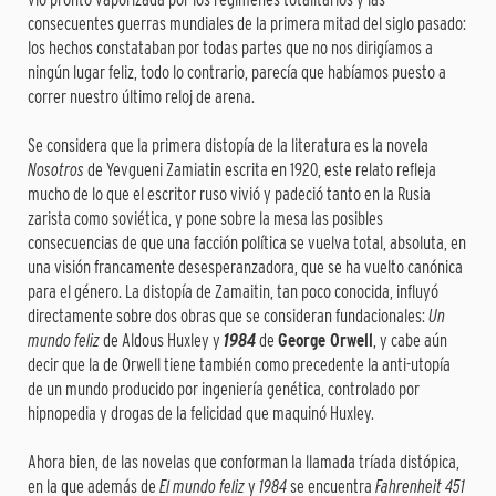
consecuentes guerras mundiales de la primera mitad del siglo pasado:
los hechos constataban por todas partes que no nos dirigíamos a
ningún lugar feliz, todo lo contrario, parecía que habíamos puesto a
correr nuestro último reloj de arena.
Se considera que la primera distopía de la literatura es la novela
Nosotros
de Yevgueni Zamiatin escrita en 1920, este relato refleja
mucho de lo que el escritor ruso vivió y padeció tanto en la Rusia
zarista como soviética, y pone sobre la mesa las posibles
consecuencias de que una facción política se vuelva total, absoluta, en
una visión francamente desesperanzadora, que se ha vuelto canónica
para el género. La distopía de Zamaitin, tan poco conocida, influyó
directamente sobre dos obras que se consideran fundacionales:
Un
mundo feliz
de Aldous Huxley y
1984
de
George Orwell
, y cabe aún
decir que la de Orwell tiene también como precedente la anti-utopía
de un mundo producido por ingeniería genética, controlado por
hipnopedia y drogas de la felicidad que maquinó Huxley.
Ahora bien, de las novelas que conforman la llamada tríada distópica,
en la que además de
El mundo feliz
y
1984
se encuentra
Fahrenheit 451