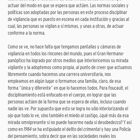
actuar del modo en que se espera que actúen. Las normas sociales y
políticas son adoptadas por las personas en este proceso disciplinar
de vigilancia que es puesto en escena en cada institución y gracias al
cual, las personas se vigilan a sí mismas, y unas a otras, de actuar
conforme a la norma.
Como se ve, no hace falta que tengamos pantallas y cámaras de
vigilancia en todos los rincones del mundo, pues el Gran Hermano-
panóptico ha logrado por otros medios que interioricemos su mirada
vigilante y la adoptemos como propia, al punto de creer que actuamos
libremente cuando hacemos una carrera universitaria, nos
empleamos en algún lugar o formamos una familia, claro, de esa
forma “única y diferente” en que lo hacemos todos. Para Foucault, el
disciplinamiento está enfocado en el cuerpo, en lograr que las
personas actúen de la forma que se espera de ellas, incluso cuando
nadie las ve. Por supuesto que esto se logra no sólo interiorizando el
ojo que todo lo ve, sino también el miedo al castigo, ¿qué más da esa
mirada omnipresente si no puede hacerme nada si desobedezco? Y así
como en
1984
se ha estipulado el delito del
crimental
y hay una Policía
del pensamiento, sobra decir que en las sociedades reales los