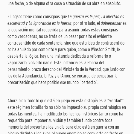
una fecha, o de alguna otra cosa o situación de su obra en absoluto.
El Ingsoc tiene como consignas que
La guerra es la paz, La libertad es
esclavitud y La ignorancia es la fuerza
; por otro lado, el
doblepensar
es
la operación mental requerida para asumir todas estas consignas
como verdaderas, no se trata de un pasar por alto el evidente
contrasentido de cada sentencia, sino que esta idea de contrasentido
se ha anulado por completo y para quien, como a Winston Smith, le
despierta la lógica, hay una instancia dedicada a reformarlo o
vaporizarlo, volverlo nadie. Esta instancia es la Policía del
pensamiento, brazo derecho del Ministerio de la Verdad, que junto con
los de la Abundancia, la Paz y el Amor, se encarga de perpetuar la
precarización que hace posible ese mundo “perfecto”.
Ahora bien, todo lo que está en juego en esta distopía es la “verdad”:
este régimen totalitario no sólo ha impuesto su propia contralógica en
todas las mentes, ha modificado los hechos históricos tanto como ha
requerido para imponer su visión y también tunde contra toda
memoria del presente si de un día para otro está en guerra con un
bloque distinto al de ayer, el nuevo enemigo se convierte de facto en