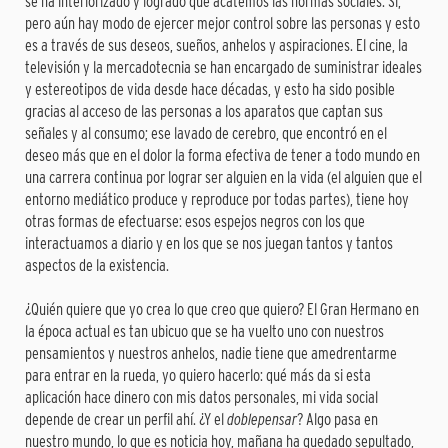
se ha interiorizado y logrado que acatemos las normas sociales. Sí,
pero aún hay modo de ejercer mejor control sobre las personas y esto
es a través de sus deseos, sueños, anhelos y aspiraciones. El cine, la
televisión y la mercadotecnia se han encargado de suministrar ideales
y estereotipos de vida desde hace décadas, y esto ha sido posible
gracias al acceso de las personas a los aparatos que captan sus
señales y al consumo; ese lavado de cerebro, que encontró en el
deseo más que en el dolor la forma efectiva de tener a todo mundo en
una carrera continua por lograr ser alguien en la vida (el alguien que el
entorno mediático produce y reproduce por todas partes), tiene hoy
otras formas de efectuarse: esos espejos negros con los que
interactuamos a diario y en los que se nos juegan tantos y tantos
aspectos de la existencia.
¿Quién quiere que yo crea lo que creo que quiero? El Gran Hermano en
la época actual es tan ubicuo que se ha vuelto uno con nuestros
pensamientos y nuestros anhelos, nadie tiene que amedrentarme
para entrar en la rueda, yo quiero hacerlo: qué más da si esta
aplicación hace dinero con mis datos personales, mi vida social
depende de crear un perfil ahí. ¿Y el
doblepensar
? Algo pasa en
nuestro mundo, lo que es noticia hoy, mañana ha quedado sepultado,