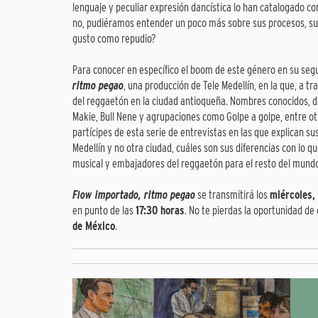
lenguaje y peculiar expresión dancística lo han catalogado com
no, pudiéramos entender un poco más sobre sus procesos, sus 
gusto como repudio?
Para conocer en específico el boom de este género en su seg
ritmo pegao
, una producción de Tele Medellín, en la que, a t
del reggaetón en la ciudad antioqueña. Nombres conocidos, de
Makie, Bull Nene y agrupaciones como Golpe a golpe, entre o
partícipes de esta serie de entrevistas en las que explican s
Medellín y no otra ciudad, cuáles son sus diferencias con lo 
musical y embajadores del reggaetón para el resto del mund
Flow importado, ritmo pegao
se transmitirá los
miércoles, 
en punto de las
17:30 horas
. No te pierdas la oportunidad de
de México
.