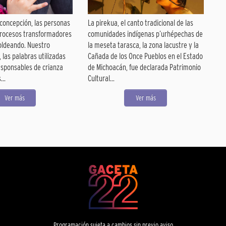
concepción, las personas
La pirekua, el canto tradicional de las
rocesos transformadores
comunidades indígenas p’urhépechas de
oldeando. Nuestro
la meseta tarasca, la zona lacustre y la
, las palabras utilizadas
Cañada de los Once Pueblos en el Estado
esponsables de crianza
de Michoacán, fue declarada Patrimonio
..
Cultural...
Ver más
Ver más
Programación sujeta a cambios sin previo aviso