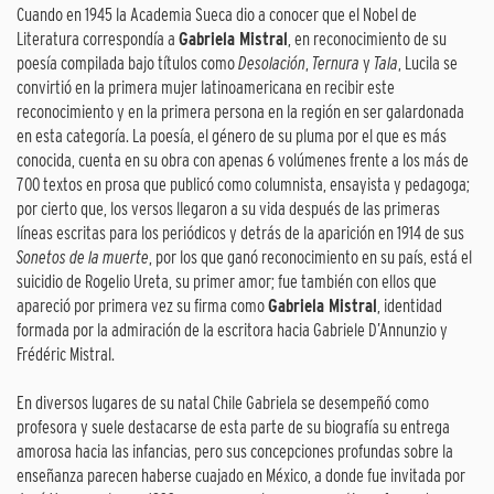
Cuando en 1945 la Academia Sueca dio a conocer que el Nobel de
Literatura correspondía a
Gabriela Mistral
, en reconocimiento de su
poesía compilada bajo títulos como
Desolación
,
Ternura
y
Tala
, Lucila se
convirtió en la primera mujer latinoamericana en recibir este
reconocimiento y en la primera persona en la región en ser galardonada
en esta categoría. La poesía, el género de su pluma por el que es más
conocida, cuenta en su obra con apenas 6 volúmenes frente a los más de
700 textos en prosa que publicó como columnista, ensayista y pedagoga;
por cierto que, los versos llegaron a su vida después de las primeras
líneas escritas para los periódicos y detrás de la aparición en 1914 de sus
Sonetos de la muerte
, por los que ganó reconocimiento en su país, está el
suicidio de Rogelio Ureta, su primer amor; fue también con ellos que
apareció por primera vez su firma como
Gabriela Mistral
, identidad
formada por la admiración de la escritora hacia Gabriele D’Annunzio y
Frédéric Mistral.
En diversos lugares de su natal Chile Gabriela se desempeñó como
profesora y suele destacarse de esta parte de su biografía su entrega
amorosa hacia las infancias, pero sus concepciones profundas sobre la
enseñanza parecen haberse cuajado en México, a donde fue invitada por