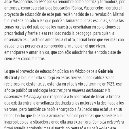
José Vasconcelos en 1922 por su renombre como poetiza y formadora; por
entonces, como secretario de Educación Pública, Vasconcelos lideraba el
proyecto de educación de este país recién nacido de su revolución. Mistral
fue invitada no sólo a las que podrían llamarse buenas escuelas, sino a las
zonas rurales del país donde los maestros enseñaban en condiciones de
precariedad y frente a esa realidad nació la pedagoga, para quien la
enseñanza es un acto de amor hacia el otro, el cual tiene que ver más con
ayudar a las personas a comprender el mundo en el que viven,
emanciparse y amar la vida, que con sólo adoctrinarlas en toda clase de
ciencias y conocimientos.
Lo que el proyecto de educación pública en México debe a
Gabriela
Mistral
y lo que en ella se forjó en estas tierras puede calificarse de
recíproco, no obstante, su estancia en el país vio su término en 1923, ese
año se publicó su antología
Lecturas para mujeres destinadas a la
enseñanza del lenguaje
que respondía a la necesidad de librar la brecha
que existía entre la enseñanza destinada a las mujeres y la desinada a los
varones, pero también se había encargado a Asúnsolo una estatua en su
honor, hecho que le ganó la animadversión de personas que señalaban lo
inapropiado de la situación siendo ella una extranjera. Como
La extranjera
firmó aquella antología; mas al partir, no regresó a su país ‒ni en ese