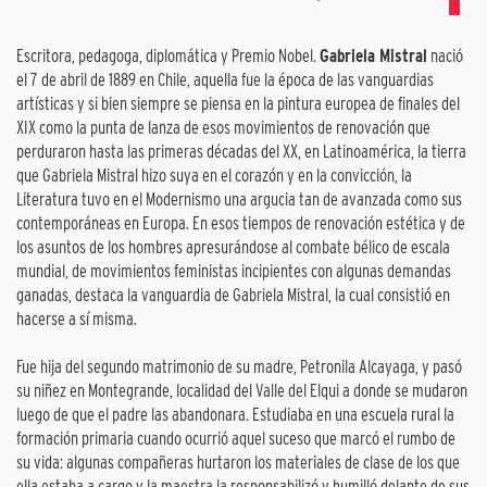
Escritora, pedagoga, diplomática y Premio Nobel.
Gabriela Mistral
nació
el 7 de abril de 1889 en Chile, aquella fue la época de las vanguardias
artísticas y si bien siempre se piensa en la pintura europea de finales del
XIX como la punta de lanza de esos movimientos de renovación que
perduraron hasta las primeras décadas del XX, en Latinoamérica, la tierra
que Gabriela Mistral hizo suya en el corazón y en la convicción, la
Literatura tuvo en el Modernismo una argucia tan de avanzada como sus
contemporáneas en Europa. En esos tiempos de renovación estética y de
los asuntos de los hombres apresurándose al combate bélico de escala
mundial, de movimientos feministas incipientes con algunas demandas
ganadas, destaca la vanguardia de Gabriela Mistral, la cual consistió en
hacerse a sí misma.
Fue hija del segundo matrimonio de su madre, Petronila Alcayaga, y pasó
su niñez en Montegrande, localidad del Valle del Elqui a donde se mudaron
luego de que el padre las abandonara. Estudiaba en una escuela rural la
formación primaria cuando ocurrió aquel suceso que marcó el rumbo de
su vida: algunas compañeras hurtaron los materiales de clase de los que
ella estaba a cargo y la maestra la responsabilizó y humilló delante de sus