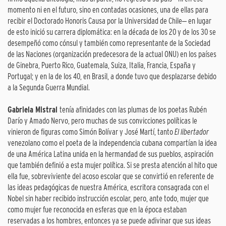
momento ni en el futuro, sino en contadas ocasiones, una de ellas para
recibir el Doctorado Honoris Causa por la Universidad de Chile‒ en lugar
de esto inició su carrera diplomática: en la década de los 20 y de los 30 se
desempeñó como cónsul y también como representante de la Sociedad
de las Naciones (organización predecesora de la actual ONU) en los países
de Ginebra, Puerto Rico, Guatemala, Suiza, Italia, Francia, España y
Portugal; y en la de los 40, en Brasil, a donde tuvo que desplazarse debido
a la Segunda Guerra Mundial.
Gabriela Mistral
tenía afinidades con las plumas de los poetas Rubén
Darío y Amado Nervo, pero muchas de sus convicciones políticas le
vinieron de figuras como Simón Bolívar y José Martí, tanto
El libertador
venezolano como el poeta de la independencia cubana compartían la idea
de una América Latina unida en la hermandad de sus pueblos, aspiración
que también definió a esta mujer política. Si se presta atención al hito que
ella fue, sobreviviente del acoso escolar que se convirtió en referente de
las ideas pedagógicas de nuestra América, escritora consagrada con el
Nobel sin haber recibido instrucción escolar, pero, ante todo, mujer que
como mujer fue reconocida en esferas que en la época estaban
reservadas a los hombres, entonces ya se puede adivinar que sus ideas