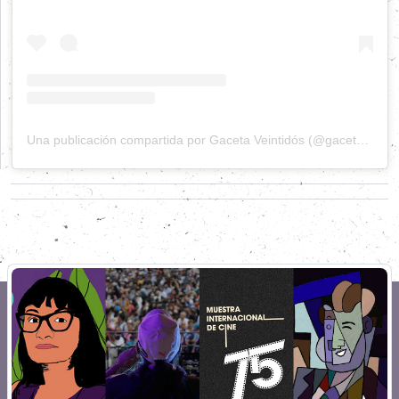
Una publicación compartida por Gaceta Veintidós (@gacetaveintidos)