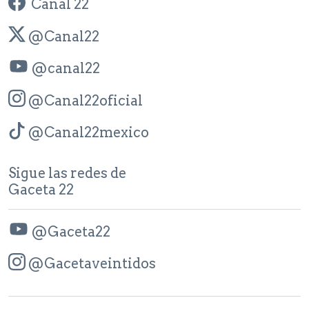
Canal 22
@Canal22
@canal22
@Canal22oficial
@Canal22mexico
Sigue las redes de
Gaceta 22
@Gaceta22
@Gacetaveintidos