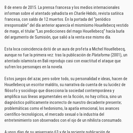
8 de enero de 2015. La prensa francesa y los medios internacionales
informan sobre el atentado yahadista en
Charlie Hebdo
, revista satírica
francesa, con saldo de 12 muertos. En la portada del “periódico
irresponsable” del día anterior aparecía el mismísimo Houellebecq vestido
de mago, el titular “Las predicciones del mago Houellebecq” hacía burla
del argumento de Sumisión, que salió a la venta ese mismo día.
Esta loca coincidencia dotó de un aura de profeta a Michel Houellebecq,
aunque no fue la primera vez: tras la publicación de
Plataforma
(2001), un
atentado islamista en Bali reprodujo casi con exactitud el ataque que
sufren los personajes en la novela.
Estos juegos del azar, pero sobre todo, su personalidad e ideas, hacen de
Houellebecq un escritor maldito, su narrativa da cuenta de su lucidez de
filósofo y sociólogo que disecciona la sociedad contemporánea y
amplifica sus líneas argumentales en la ficción, no hay crítica, sino un
diagnóstico políticamente incorrecto de nuestro decadente presente;
problemáticas como el hedonismo, la apatía emocional, los avances
científico-tecnológicos, el mercado sexual o la industria del
entretenimiento son observados con el ojo de un nihilista consumado.
A unos días de su aniversario 63 y de la reciente publicación de