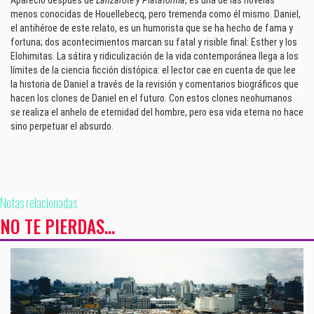
Apareció después de
Lanzarote y Plataforma
, es una de las novelas
menos conocidas de Houellebecq, pero tremenda como él mismo. Daniel,
el antihéroe de este relato, es un humorista que se ha hecho de fama y
fortuna; dos acontecimientos marcan su fatal y risible final: Esther y los
Elohimitas. La sátira y ridiculización de la vida contemporánea llega a los
límites de la ciencia ficción distópica: el lector cae en cuenta de que lee
la historia de Daniel a través de la revisión y comentarios biográficos que
hacen los clones de Daniel en el futuro. Con estos clones neohumanos
se realiza el anhelo de eternidad del hombre, pero esa vida eterna no hace
sino perpetuar el absurdo.
Notas relacionadas
NO TE PIERDAS...