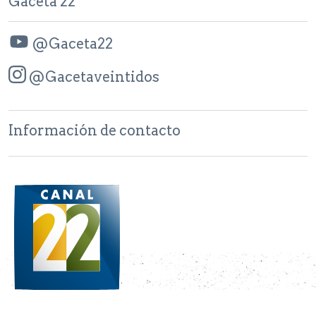
Gaceta 22
@Gaceta22
@Gacetaveintidos
Información de contacto