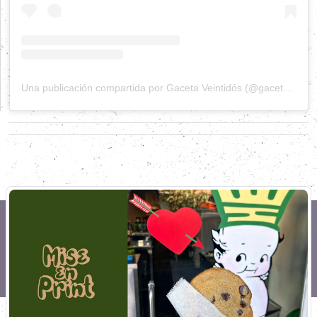
Una publicación compartida por Gaceta Veintidós (@gacetaveintidos)