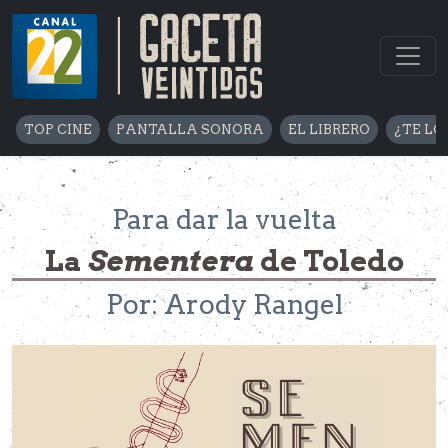
TOP CINE
PANTALLA SONORA
EL LIBRERO
¿TE LO
Para dar la vuelta
La
Sementera
de Toledo
Por: Arody Rangel