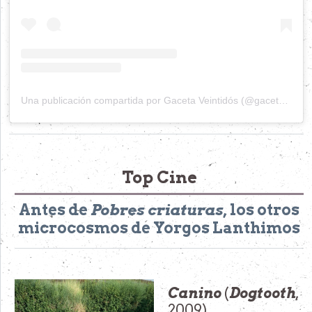
Una publicación compartida por Gaceta Veintidós (@gacetaveintidos)
Top Cine
Antes de
Pobres criaturas
, los otros
microcosmos de Yorgos Lanthimos
Canino
(
Dogtooth
,
2009)