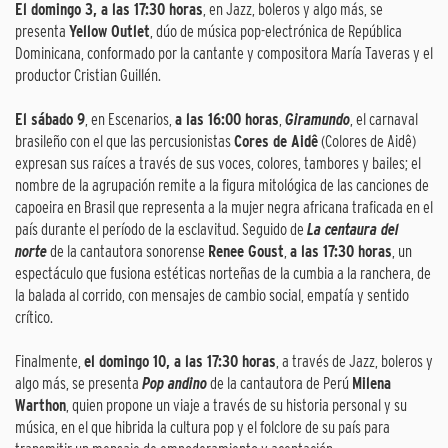
El domingo 3, a las 17:30 horas
, en Jazz, boleros y algo más, se
presenta
Yellow Outlet
, dúo de música pop-electrónica de República
Dominicana, conformado por la cantante y compositora María Taveras y el
productor Cristian Guillén.
El sábado 9
, en Escenarios,
a las 16:00 horas
,
Giramundo
, el carnaval
brasileño con el que las percusionistas
Cores de Aidê
(Colores de Aidê)
expresan sus raíces a través de sus voces, colores, tambores y bailes; el
nombre de la agrupación remite a la figura mitológica de las canciones de
capoeira en Brasil que representa a la mujer negra africana traficada en el
país durante el período de la esclavitud. Seguido de
La centaura del
norte
de la cantautora sonorense
Renee Goust
,
a las 17:30 horas
, un
espectáculo que fusiona estéticas norteñas de la cumbia a la ranchera, de
la balada al corrido, con mensajes de cambio social, empatía y sentido
crítico.
Finalmente,
el domingo 10, a las 17:30 horas
, a través de Jazz, boleros y
algo más, se presenta
Pop andino
de la cantautora de Perú
Milena
Warthon
, quien propone un viaje a través de su historia personal y su
música, en el que hibrida la cultura pop y el folclore de su país para