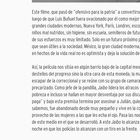
Este filme, que pasó de “ofensivo para la patria” a convertir
luego de que Luis Buñuel fuera ovacionado por él como mejor d
grandes ciudades modernas, Nueva York, París, Londres, esco
niños mal nutridos, sin higiene, sin escuela, semilleros de fut
de sus esfuerzos es muy limitado. Solo en un futuro próximo 
que sean útiles a la sociedad. México, la gran ciudad moderna,
en hechos de la vida real no es optimista y deja la solución d
Así, la película nos sitúa en algún barrio bajo de la capital m
destellos del progreso sino la otra cara de esta moneda, la m
escapar de la correccional y se reúne con su grupo de camara
precarizado. Como jefe de la pandilla,
Jaibo
lidera los atracos
pobreza e incluso se hallan en mayor desventaja por sus disc
paga” y bajo esta premisa termina por asesinar a Julián, qui
sabemos, fue abandonado desde muy pequeño y vive en la cont
provecho de las mujeres a las que les echa el ojo. Pasa las n
de este medio en el que se desarrolló. A este
Jaibo
lo alcanza 
noche en que los policías lo alcanzan con un tiro en la frente.