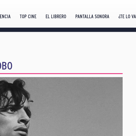
ENCIA
TOP CINE
EL LIBRERO
PANTALLA SONORA
¿TE LO V
OBO