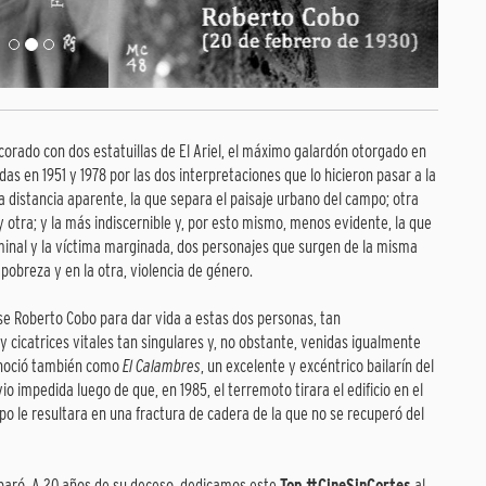
corado con dos estatuillas de El Ariel, el máximo galardón otorgado en
as en 1951 y 1978 por las dos interpretaciones que lo hicieron pasar a la
 distancia aparente, la que separa el paisaje urbano del campo; otra
y otra; y la más indiscernible y, por esto mismo, menos evidente, la que
minal y la víctima marginada, dos personajes que surgen de la misma
 pobreza y en la otra, violencia de género.
se Roberto Cobo para dar vida a estas dos personas, tan
 cicatrices vitales tan singulares y, no obstante, venidas igualmente
conoció también como
El Calambres
, un excelente y excéntrico bailarín del
io impedida luego de que, en 1985, el terremoto tirara el edificio en el
rpo le resultara en una fractura de cadera de la que no se recuperó del
paró. A 20 años de su deceso, dedicamos este
Top #CineSinCortes
al