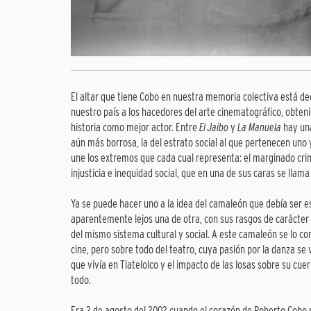
El altar que tiene Cobo en nuestra memoria colectiva está de
nuestro país a los hacedores del arte cinematográfico, obtenid
historia como mejor actor. Entre
El Jaibo
y
La Manuela
hay una
aún más borrosa, la del estrato social al que pertenecen uno 
une los extremos que cada cual representa: el marginado cri
injusticia e inequidad social, que en una de sus caras se llama
Ya se puede hacer uno a la idea del camaleón que debía ser e
aparentemente lejos una de otra, con sus rasgos de carácter y
del mismo sistema cultural y social. A este camaleón se lo 
cine, pero sobre todo del teatro, cuya pasión por la danza se v
que vivía en Tlatelolco y el impacto de las losas sobre su cue
todo.
Era 2 de agosto del 2002 cuando el corazón de Roberto Cobo 