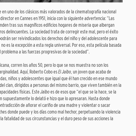
se en uno de los clásicos más valorados de la cinematografía nacional
irector en Cannes en 1951, inicia con la siguiente advertencia: “Las
nden tras sus magníficos edificios hogares de miseria que albergan
uros delincuentes. La sociedad trata de corregir este mal, pero el éxito
podrán ser reivindicados los derechos del niño y del adolescente para
 no es la excepción a esta regla universal. Por eso, esta película basada
el problema a las fuerzas progresivas de la sociedad”.
exicana, corren los años 50, pero lo que se nos muestra no son los
arginalidad. Aquí, Roberto Cobo es
El Jaibo
, un joven que acaba de
das, niños y adolescentes que igual que él han crecido en ese mundo
 del clan, dirigidos a personas del mismo barrio, que viven también en la
apacidades físicas. Este
Jaibo
es de esos que “el que se la hace, se la
en supuestamente lo delató e hizo que lo apresaran. Hasta donde
radicción de añorar el cariño de una madre y violentar o sacar
oches donde puede y los días como mal hechor, perpetuando la violencia
la fatalidad de sus circunstancias y el duro peso de sus acciones la