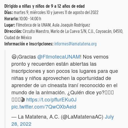
Dirigido a niñas y niños de 9 a 12 años de edad
Días:
martes 9, miércoles 10 y jueves 11 de agosto del 2022
Horario:
10:00 - 14:00 h
Lugar:
Filmoteca de la UNAM, Aula Joaquín Rodríguez
Dirección:
Circuito Maestro, Mario de La Cueva S/N, C.U., Coyoacán, 04510,
Ciudad de México
Información e inscripciones:
informes@lamatatena.org
😃¡Gracias
@FilmotecaUNAM
! Nos vemos
pronto y recuerden están abiertas las
inscripciones y son pocos los lugares para que
niñas y niños aprovechen la oportunidad de
aprender de un cineasta iraní reconocido en el
mundo de la animación. ¿Quién dice yo?🙋🏽‍♀️
🙋🏽‍♂️🎬
https://t.co/pffurEKu0J
pic.twitter.com/7QwOXbAeld
— La Matatena, A.C. (@LaMatatenaAC)
July
28, 2022