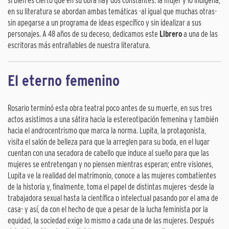
si bien es cierto que en su obra hay dos constantes: la mujer y lo indígena,
en su literatura se abordan ambas temáticas -al igual que muchas otras-
sin apegarse a un programa de ideas específico y sin idealizar a sus
personajes. A 48 años de su deceso, dedicamos este
Librero
a una de las
escritoras más entrañables de nuestra literatura.
El eterno femenino
Rosario terminó esta obra teatral poco antes de su muerte, en sus tres
actos asistimos a una sátira hacia la estereotipación femenina y también
hacia el androcentrismo que marca la norma. Lupita, la protagonista,
visita el salón de belleza para que la arreglen para su boda, en el lugar
cuentan con una secadora de cabello que induce al sueño para que las
mujeres se entretengan y no piensen mientras esperan; entre visiones,
Lupita ve la realidad del matrimonio, conoce a las mujeres combatientes
de la historia y, finalmente, toma el papel de distintas mujeres -desde la
trabajadora sexual hasta la científica o intelectual pasando por el ama de
casa- y así, da con el hecho de que a pesar de la lucha feminista por la
equidad, la sociedad exige lo mismo a cada una de las mujeres. Después