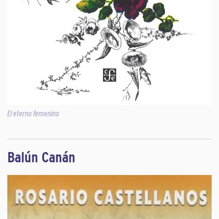
El eterno femenino
Balún Canán