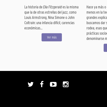
La historia de
Ella Fitzgerald
es la misma
Hace ya más o 
que la de otras estrellas del jazz, como
menos en la te
Louis Armstrong, Nina Simone o John
grandes explic
Coltrain: una infancia difícil, carencias
buscamos dar s
económicas...
rodea, esas q
prácticas socio
Ver más
denominarse
m