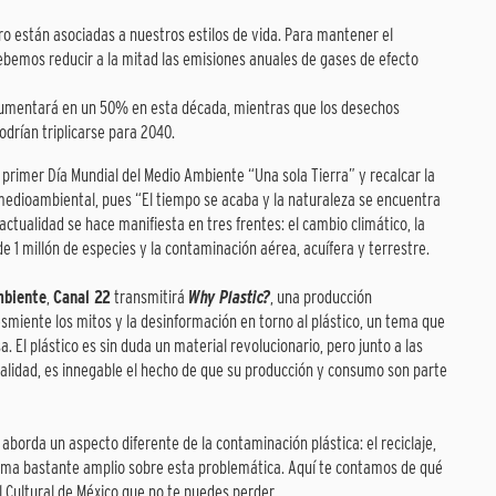
o están asociadas a nuestros estilos de vida. Para mantener el
debemos reducir a la mitad las emisiones anuales de gases de efecto
 aumentará en un 50% en esta década, mientras que los desechos
odrían triplicarse para 2040.
 primer Día Mundial del Medio Ambiente “Una sola Tierra” y recalcar la
edioambiental, pues “El tiempo se acaba y la naturaleza se encuentra
ctualidad se hace manifiesta en tres frentes: el cambio climático, la
e 1 millón de especies y la contaminación aérea, acuífera y terrestre.
mbiente
,
Canal 22
transmitirá
Why Plastic?
, una producción
smiente los mitos y la desinformación en torno al plástico, un tema que
El plástico es sin duda un material revolucionario, pero junto a las
nalidad, es innegable el hecho de que su producción y consumo son parte
borda un aspecto diferente de la contaminación plástica: el reciclaje,
rama bastante amplio sobre esta problemática. Aquí te contamos de qué
al Cultural de México que no te puedes perder.