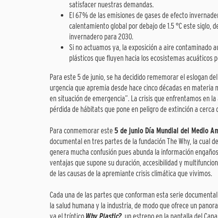
satisfacer nuestras demandas.
El 67% de las emisiones de gases de efecto invernader
calentamiento global por debajo de 1.5 °C este siglo, 
invernadero para 2030.
Si no actuamos ya, la exposición a aire contaminado
plásticos que fluyen hacia los ecosistemas acuáticos p
Para este 5 de junio, se ha decidido rememorar el eslogan del
urgencia que apremia desde hace cinco décadas en materia m
en situación de emergencia”. La crisis que enfrentamos en la a
pérdida de hábitats que pone en peligro de extinción a cerca d
Para conmemorar este
5 de junio Día Mundial del Medio A
documental en tres partes de la fundación The Why, la cual de
genera mucha confusión pues abunda la información engañosa. 
ventajas que supone su duración, accesibilidad y multifuncio
de las causas de la apremiante crisis climática que vivimos.
Cada una de las partes que conforman esta serie documental a
la salud humana y la industria, de modo que ofrece un pano
va el tríptico
Why Plastic?
, un estreno en la pantalla del Can