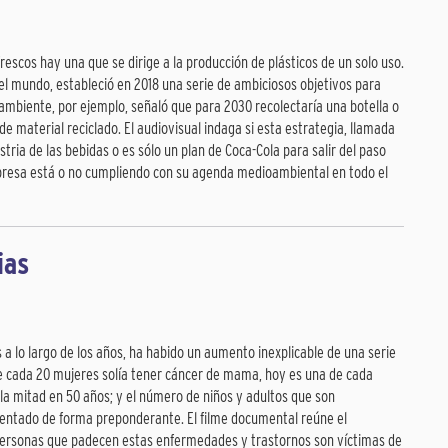
efrescos hay una que se dirige a la producción de plásticos de un solo uso.
el mundo, estableció en 2018 una serie de ambiciosos objetivos para
ambiente, por ejemplo, señaló que para 2030 recolectaría una botella o
 material reciclado. El audiovisual indaga si esta estrategia, llamada
tria de las bebidas o es sólo un plan de Coca-Cola para salir del paso
empresa está o no cumpliendo con su agenda medioambiental en todo el
ias
a lo largo de los años, ha habido un aumento inexplicable de una serie
de cada 20 mujeres solía tener cáncer de mama, hoy es una de cada
 la mitad en 50 años; y el número de niños y adultos que son
mentado de forma preponderante. El filme documental reúne el
personas que padecen estas enfermedades y trastornos son víctimas de