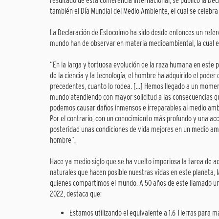
resultado de esta conferencia internacional, se publicó la D
también el Día Mundial del Medio Ambiente, el cual se celebr
La Declaración de Estocolmo ha sido desde entonces un refere
mundo han de observar en materia medioambiental, la cual es
“En la larga y tortuosa evolución de la raza humana en este p
de la ciencia y la tecnología, el hombre ha adquirido el pode
precedentes, cuanto lo rodea. […] Hemos llegado a un moment
mundo atendiendo con mayor solicitud a las consecuencias qu
podemos causar daños inmensos e irreparables al medio ambi
Por el contrario, con un conocimiento más profundo y una a
posteridad unas condiciones de vida mejores en un medio am
hombre”.
Hace ya medio siglo que se ha vuelto imperiosa la tarea de 
naturales que hacen posible nuestras vidas en este planeta, 
quienes compartimos el mundo. A 50 años de este llamado urg
2022, destaca que:
Estamos utilizando el equivalente a 1.6 Tierras para 