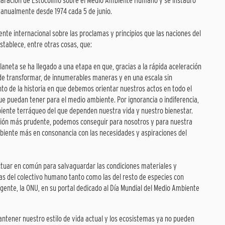
eclaración de Estocolmo sobre el Medio Ambiente Humano y se instauró
a anualmente desde 1974 cada 5 de junio.
nte internacional sobre las proclamas y principios que las naciones del
tablece, entre otras cosas, que:
laneta se ha llegado a una etapa en que, gracias a la rápida aceleración
r de transformar, de innumerables maneras y en una escala sin
o de la historia en que debemos orientar nuestros actos en todo el
e puedan tener para el medio ambiente. Por ignorancia o indiferencia,
ente terráqueo del que dependen nuestra vida y nuestro bienestar.
cción más prudente, podemos conseguir para nosotros y para nuestra
biente más en consonancia con las necesidades y aspiraciones del
actuar en común para salvaguardar las condiciones materiales y
las del colectivo humano tanto como las del resto de especies con
ente, la ONU, en su portal dedicado al Día Mundial del Medio Ambiente
mantener nuestro estilo de vida actual y los ecosistemas ya no pueden