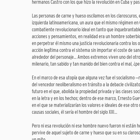
hermanos Castro con los que hizo la revolución en Cuba y pasó
Las personas de carne y hueso oscilamos en los claroscuros, 
izquierda latinoamericana, un aura que el mismo régimen en
combatiente revolucionario ideal en tanto que inquebrantable
acciones y pensamientos, en realidad era un hombre soberbio
en perpetrar él mismo una justicia revolucionaria contra los 
acción legítima contra el sistema sin importar el coste de sa
alrededor del personaje… Ambos extremos viven uno del otro
milenario, tan sabido y tan manido del bien contra el mal, ¿pe
En el marco de esa utopía que alguna vez fue el socialismo 
del vencedor neoliberalismo en tránsito a la debacle civiliza
futuro en el que, abolida la propiedad privada y las clases soc
en la letra y en los hechos; dentro de ese marco, Ernesto Gu
en el que se materializarían los valores e ideales de ese otr
causas sociales, él sería el hombre del siglo XXI...
Pero ni esa revolución ni ese hombre nuevo fueron ni están 
pervive de aquel sujeto de carne y hueso que su en su claros
un mito.