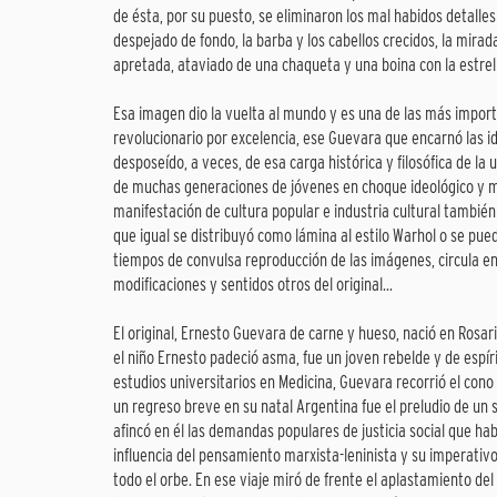
de ésta, por su puesto, se eliminaron los mal habidos detalle
despejado de fondo, la barba y los cabellos crecidos, la mirada
apretada, ataviado de una chaqueta y una boina con la estre
Esa imagen dio la vuelta al mundo y es una de las más importa
revolucionario por excelencia, ese Guevara que encarnó las id
desposeído, a veces, de esa carga histórica y filosófica de la 
de muchas generaciones de jóvenes en choque ideológico y ma
manifestación de cultura popular e industria cultural también
que igual se distribuyó como lámina al estilo Warhol o se pue
tiempos de convulsa reproducción de las imágenes, circula en 
modificaciones y sentidos otros del original...
El original, Ernesto Guevara de carne y hueso, nació en Rosari
el niño Ernesto padeció asma, fue un joven rebelde y de espíri
estudios universitarios en Medicina, Guevara recorrió el con
un regreso breve en su natal Argentina fue el preludio de un
afincó en él las demandas populares de justicia social que ha
influencia del pensamiento marxista-leninista y su imperativo
todo el orbe. En ese viaje miró de frente el aplastamiento de