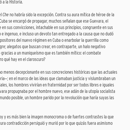
 a la Historia.
el
Che
no habría sido la excepción. Contra su aura mítica de héroe de la
 Cuba se encargó de propagar, muchos señalan que ese Guevara, el
 en sus convicciones, intachable en sus principios, congruente en sus
 e ingenuo, e incluso un devoto tan entregado a la causa que no dudó
opositores del nuevo régimen en Cuba o enarbolar la guerrilla como
ngre; alegatos que buscan crear, en contraparte, un halo negativo
 gracias a un maniqueísmo que es también mítico: el combate
ro qué hay en el claroscuro?
‒no menos decepcionante en sus concreciones históricas que las actuales
toria‒; en el marco de las ideas que clamaban justicia y vislumbraban un
iales, los hombres vivirían en fraternidad por ser todos libres e iguales
evara propugnaba por el hombre nuevo, ese adán de la utopía socialista
o mundo posible, un hombre parido por la revolución que haría suyas las
hoy y es más bien la imagen monocroma o de fuertes contrastes la que
cura contradicción persiguió y murió por lo que quizás fuera asimismo