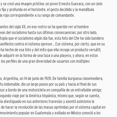
s y se creó una imagen prístina: un joven Ernesto Guevara, con un cielo
 fija y profunda en el horizonte, el gesto decidido y la mandíbula
lla roja correspondiente a su rango de comandante.
ntes del siglo XX, en ese rostro se ha querido ver al hombre
eas del socialismo hasta sus últimas consecuencias; por otro lado,
utopía que el socialismo algún día fue, esta foto del
Che
ha sido bandera
nifiesto contra el sistema opresor… Ese sistema, por cierto, que en su
 ha hecho de esa foto y del mito que ella recoge un producto versátil,
de adquirir en la forma de una taza o una playera, y ahora, en estos
los perfiles de una gran diversidad de usuarios con múltiples
o, Argentina, un 14 de junio de 1928. De familia burguesa clasemediera,
tu indomable, dio un largo paseo por su país y hacia el final de sus
o sur a bordo de una motocicleta en compañía de un entrañable amigo;
 segundo viaje por la América hispánica, mismo que, según se cuenta,
bía atestiguado en sus anteriores travesías y asentó asimismo la
 de hacer la revolución de las masas oprimidas por el sistema capital en
l movimiento popular en Guatemala y exiliado en México conoció a los