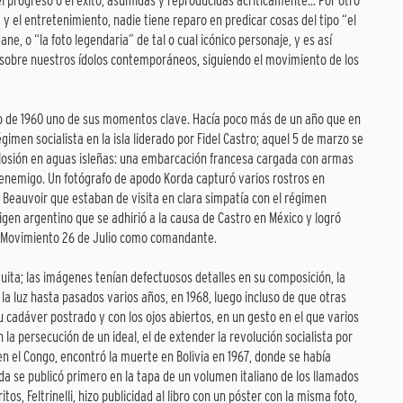
l progreso o el éxito, asumidas y reproducidas acríticamente… Por otro
a y el entretenimiento, nadie tiene reparo en predicar cosas del tipo “el
ne, o “la foto legendaria” de tal o cual icónico personaje, y es así
sobre nuestros ídolos contemporáneos, siguiendo el movimiento de los
arzo de 1960 uno de sus momentos clave. Hacía poco más de un año que en
gimen socialista en la isla liderado por Fidel Castro; aquel 5 de marzo se
xplosión en aguas isleñas: una embarcación francesa cargada con armas
enemigo. Un fotógrafo de apodo Korda capturó varios rostros en
De Beauvoir que estaban de visita en clara simpatía con el régimen
en argentino que se adhirió a la causa de Castro en México y logró
so Movimiento 26 de Julio como comandante.
uita; las imágenes tenían defectuosos detalles en su composición, la
la luz hasta pasados varios años, en 1968, luego incluso de que otras
 cadáver postrado y con los ojos abiertos, en un gesto en el que varios
 la persecución de un ideal, el de extender la revolución socialista por
en el Congo, encontró la muerte en Bolivia en 1967, donde se había
da se publicó primero en la tapa de un volumen italiano de los llamados
os, Feltrinelli, hizo publicidad al libro con un póster con la misma foto,