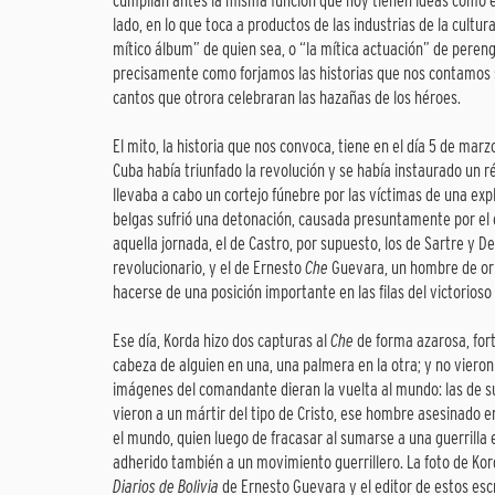
cumplían antes la misma función que hoy tienen ideas como e
lado, en lo que toca a productos de las industrias de la cultur
mítico álbum” de quien sea, o “la mítica actuación” de perenga
precisamente como forjamos las historias que nos contamos 
cantos que otrora celebraran las hazañas de los héroes.
El mito, la historia que nos convoca, tiene en el día 5 de m
Cuba había triunfado la revolución y se había instaurado un ré
llevaba a cabo un cortejo fúnebre por las víctimas de una e
belgas sufrió una detonación, causada presuntamente por el 
aquella jornada, el de Castro, por supuesto, los de Sartre y 
revolucionario, y el de Ernesto
Che
Guevara, un hombre de orig
hacerse de una posición importante en las filas del victorio
Ese día, Korda hizo dos capturas al
Che
de forma azarosa, fort
cabeza de alguien en una, una palmera en la otra; y no vieron 
imágenes del comandante dieran la vuelta al mundo: las de su
vieron a un mártir del tipo de Cristo, ese hombre asesinado en
el mundo, quien luego de fracasar al sumarse a una guerrilla 
adherido también a un movimiento guerrillero. La foto de Kor
Diarios de Bolivia
de Ernesto Guevara y el editor de estos escrit