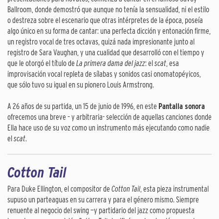
Ballroom, donde demostró que aunque no tenía la sensualidad, ni el estilo
o destreza sobre el escenario que otras intérpretes de la época, poseía
algo único en su forma de cantar: una perfecta dicción y entonación firme,
un registro vocal de tres octavas, quizá nada impresionante junto al
registro de Sara Vaughan, y una cualidad que desarrolló con el tiempo y
que le otorgó el título de
La primera dama del jazz
: el
scat
, esa
improvisación vocal repleta de sílabas y sonidos casi onomatopéyicos,
que sólo tuvo su igual en su pionero Louis Armstrong.
A 26 años de su partida, un 15 de junio de 1996, en este
Pantalla sonora
ofrecemos una breve – y arbitraria- selección de aquellas canciones donde
Ella hace uso de su voz como un instrumento más ejecutando como nadie
el
scat
.
Cotton Tail
Para Duke Ellington, el compositor de
Cotton Tail
, esta pieza instrumental
supuso un parteaguas en su carrera y para el género mismo. Siempre
renuente al negocio del swing —y partidario del jazz como propuesta