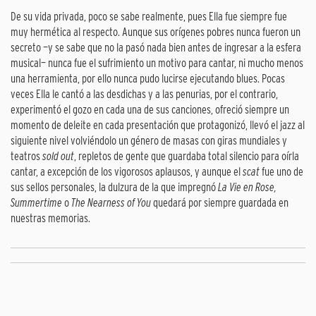
De su vida privada, poco se sabe realmente, pues Ella fue siempre fue
muy hermética al respecto. Aunque sus orígenes pobres nunca fueron un
secreto —y se sabe que no la pasó nada bien antes de ingresar a la esfera
musical— nunca fue el sufrimiento un motivo para cantar, ni mucho menos
una herramienta, por ello nunca pudo lucirse ejecutando blues. Pocas
veces Ella le cantó a las desdichas y a las penurias, por el contrario,
experimentó el gozo en cada una de sus canciones, ofreció siempre un
momento de deleite en cada presentación que protagonizó, llevó el jazz al
siguiente nivel volviéndolo un género de masas con giras mundiales y
teatros
sold out
, repletos de gente que guardaba total silencio para oírla
cantar, a excepción de los vigorosos aplausos, y aunque el
scat
fue uno de
sus sellos personales, la dulzura de la que impregnó
La Vie en Rose,
Summertime
o
The Nearness of You
quedará por siempre guardada en
nuestras memorias.