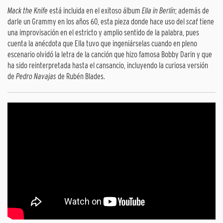
Mack the Knife
está incluida en el exitoso álbum
Ella in Berlín
; además de
darle un Grammy en los años 60, esta pieza donde hace uso del
scat
tiene
una improvisación en el estricto y amplio sentido de la palabra, pues
cuenta la anécdota que Ella tuvo que ingeniárselas cuando en pleno
escenario olvidó la letra de la canción que hizo famosa Bobby Darin y que
ha sido reinterpretada hasta el cansancio, incluyendo la curiosa versión
de
Pedro Navajas
de Rubén Blades.