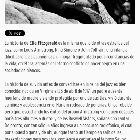
La historia de
Ella Fitzgerald
es la misma que la de otras estrellas del
jazz, como Louis Armstrong, Nina Simone o John Coltrain: una infancia
difícil, carencias económicas, un hogar fragmentado por circunstancias de
la vida, etcétera, además del eterno conflicto de nacer negro en una
sociedad de blancos.
La historia de su vida antes de convertirse en la reina del jazz es bien
conocida: nacida en Virginia el 25 de abril de 1917, un padre ausente,
huérfana de madre y siendo protegida por una de sus tías, vivió durante
su niñez y adolescencia en el Harlem rodeada de penurias. Chica rebelde
pero que, escuchando los éxitos del propio Armstrong -con quien después
haría tres álbumes a dueto- y de las Boswell Sisters, soñaba con cantar.
De pronto, con tan sólo 16 años ingresa a un concurso radiofónico, el cual
por supuesto gana y de ahí, aunque tardó un tiempo en salir de las
presentaciones para novatos, comienza a cantar en el famoso Savoy