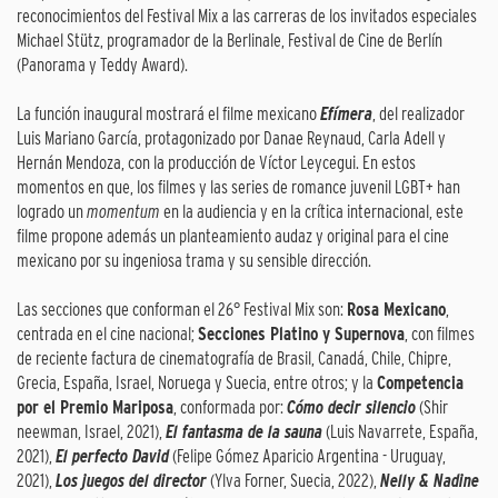
reconocimientos del Festival Mix a las carreras de los invitados especiales
Michael Stütz, programador de la Berlinale, Festival de Cine de Berlín
(Panorama y Teddy Award).
La función inaugural mostrará el filme mexicano
Efímera
, del realizador
Luis Mariano García, protagonizado por Danae Reynaud, Carla Adell y
Hernán Mendoza, con la producción de Víctor Leycegui. En estos
momentos en que, los filmes y las series de romance juvenil LGBT+ han
logrado un
momentum
en la audiencia y en la crítica internacional, este
filme propone además un planteamiento audaz y original para el cine
mexicano por su ingeniosa trama y su sensible dirección.
Las secciones que conforman el 26° Festival Mix son:
Rosa Mexicano
,
centrada en el cine nacional;
Secciones Platino y Supernova
, con filmes
de reciente factura de cinematografía de Brasil, Canadá, Chile, Chipre,
Grecia, España, Israel, Noruega y Suecia, entre otros; y la
Competencia
por el Premio Mariposa
, conformada por:
Cómo decir silencio
(Shir
neewman, Israel, 2021),
El fantasma de la sauna
(Luis Navarrete, España,
2021),
El perfecto David
(Felipe Gómez Aparicio Argentina - Uruguay,
2021),
Los juegos del director
(Ylva Forner, Suecia, 2022),
Nelly & Nadine