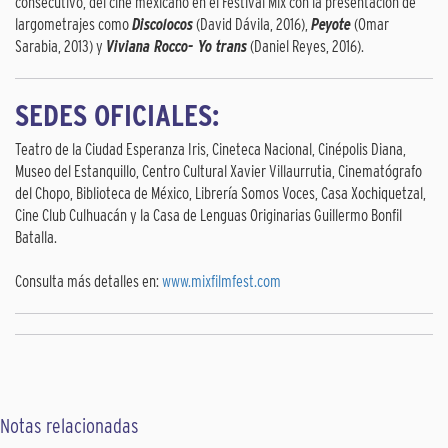
consecutivo, del cine mexicano en el Festival Mix con la presentación de
largometrajes como
Discolocos
(David Dávila, 2016),
Peyote
(Omar
Sarabia, 2013) y
Viviana Rocco- Yo trans
(Daniel Reyes, 2016).
SEDES OFICIALES:
Teatro de la Ciudad Esperanza Iris, Cineteca Nacional, Cinépolis Diana,
Museo del Estanquillo, Centro Cultural Xavier Villaurrutia, Cinematógrafo
del Chopo, Biblioteca de México, Librería Somos Voces, Casa Xochiquetzal,
Cine Club Culhuacán y la Casa de Lenguas Originarias Guillermo Bonfil
Batalla.
Consulta más detalles en:
www.mixfilmfest.com
Notas relacionadas