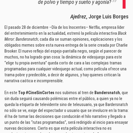
de polvo y tiempo y sueño y agonía?
Ajedrez
, Jorge Luis Borges
El pasado 28 de diciembre –Día de los Inocentes– Netflix, empresa líder
del entretenimiento en la actualidad, estrenó la película interactiva
Black
Mirror: Bandersnatch
; cada día se suman opiniones, explicaciones y los
obligados memes sobre esta nueva entrega de la serie creada por Charlie
Brooker. El nuevo reflejo del espejo-pantalla negro, según el parecer de
muchos, no ha logrado gran cosa: la dinámica de videojuego para este
“elige tu propia aventura” queda corto de cara a las complejas tramas
programadas para cualquier videojuego actual; como película ofrece una
trama pobre y predecible, a decir de algunos, y hay quienes critican la
narrativa caótica e incomprensible.
En este
Top #CineSinCortes
nos subimos al tren de
Bandersnatch
, que
sin duda seguirá causando polémicas entre el público, a quien ya no le
queda la etiqueta de televidente sino de teleusuario, ya que Bardersnatch
no sólo se ve, exige del espectador o usuario que se involucre en la trama:
él ha de tomar las decisiones que conducirán el hilo narrativo y llegado a
un punto de las “rutas programadas”, será redirigido al inicio para ensayar
nuevas decisiones. Cierto es que esta película interactiva no es