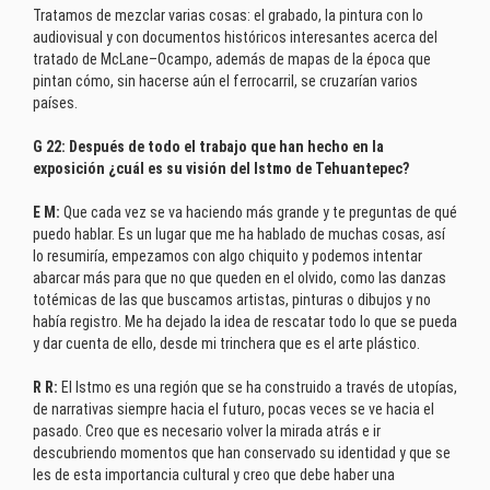
Tratamos de mezclar varias cosas: el grabado, la pintura con lo
audiovisual y con documentos históricos interesantes acerca del
tratado de McLane–Ocampo, además de mapas de la época que
pintan cómo, sin hacerse aún el ferrocarril, se cruzarían varios
países.
G 22: Después de todo el trabajo que han hecho en la
exposición ¿cuál es su visión del Istmo de Tehuantepec?
E M:
Que cada vez se va haciendo más grande y te preguntas de qué
puedo hablar. Es un lugar que me ha hablado de muchas cosas, así
lo resumiría, empezamos con algo chiquito y podemos intentar
abarcar más para que no que queden en el olvido, como las danzas
totémicas de las que buscamos artistas, pinturas o dibujos y no
había registro. Me ha dejado la idea de rescatar todo lo que se pueda
y dar cuenta de ello, desde mi trinchera que es el arte plástico.
R R:
El Istmo es una región que se ha construido a través de utopías,
de narrativas siempre hacia el futuro, pocas veces se ve hacia el
pasado. Creo que es necesario volver la mirada atrás e ir
descubriendo momentos que han conservado su identidad y que se
les de esta importancia cultural y creo que debe haber una