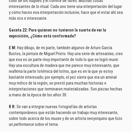
color de los huipiles y el convite de flores. Muchas cosas
interesantes de lo ritual. Cada uno tiene una interpretación del lugar
y cómo haces esa interpretación inclusive, hace que el estar ahí sea
más rico e interesante.
Gaceta 22: Para quienes no tuvieron la suerte de ver la
exposición, ¿Cómo está conformada?
E M:
Hay dibujo, de mi parte, también algunos de Arturo García
Bustos, la pintura de Miguel Prieto. Hay una serie de artesanías, creo
que esa es un parte muy importante de todo lo que se logró reunir.
Hay una escultura de madera que me parece muy interesante, que
reafirma la parte totémica del Istmo, que es en la que yo estoy
bastante interesado; por ejemplo, el pez sierra que era un aminal
muy mítico de la región, se prestó para muchas historias e
interpretaciones que terminaron materializadas. Son piezas hechas
a mano de la época de los años 30.
R R:
Se van a integrar nuevas fotografías de artistas
contemporáneos que están haciendo un trabajo muy interesante,
sobre todo acerca de los
muxes
y de un artista neoyorquino que hizo
un
performance
sobre el tema.