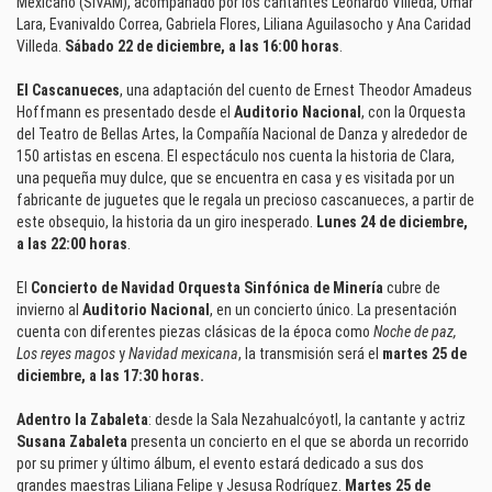
Mexicano (SIVAM), acompañado por los cantantes Leonardo Villeda, Omar
Lara, Evanivaldo Correa, Gabriela Flores, Liliana Aguilasocho y Ana Caridad
Villeda.
Sábado 22 de diciembre, a las 16:00 horas
.
El Cascanueces
, una adaptación del cuento de Ernest Theodor Amadeus
Hoffmann es presentado desde el
Auditorio Nacional
, con la Orquesta
del Teatro de Bellas Artes, la Compañía Nacional de Danza y alrededor de
150 artistas en escena. El espectáculo nos cuenta la historia de Clara,
una pequeña muy dulce, que se encuentra en casa y es visitada por un
fabricante de juguetes que le regala un precioso cascanueces, a partir de
este obsequio, la historia da un giro inesperado.
Lunes 24 de diciembre,
a las 22:00 horas
.
El
Concierto de Navidad Orquesta Sinfónica de Minería
cubre de
invierno al
Auditorio Nacional
, en un concierto único. La presentación
cuenta con diferentes piezas clásicas de la época como
Noche de paz,
Los reyes magos
y
Navidad mexicana
, la transmisión será el
martes 25 de
diciembre, a las 17:30 horas.
Adentro la Zabaleta
: desde la Sala Nezahualcóyotl, la cantante y actriz
Susana Zabaleta
presenta un concierto en el que se aborda un recorrido
por su primer y último álbum, el evento estará dedicado a sus dos
grandes maestras Liliana Felipe y Jesusa Rodríguez.
Martes 25 de