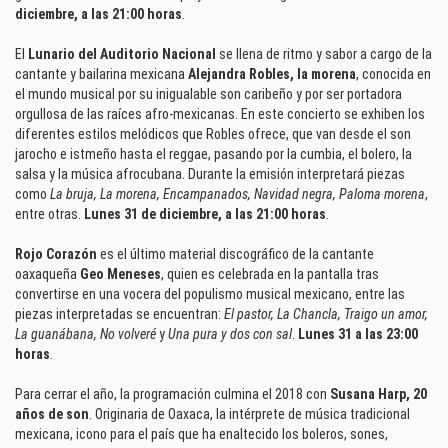
diciembre, a las 21:00 horas
.
El
Lunario del Auditorio Nacional
se llena de ritmo y sabor a cargo de la
cantante y bailarina mexicana
Alejandra Robles, la morena
, conocida en
el mundo musical por su inigualable son caribeño y por ser portadora
orgullosa de las raíces afro-mexicanas. En este concierto se exhiben los
diferentes estilos melódicos que Robles ofrece, que van desde el son
jarocho e istmeño hasta el reggae, pasando por la cumbia, el bolero, la
salsa y la música afrocubana. Durante la emisión interpretará piezas
como
La bruja, La morena, Encampanados, Navidad negra, Paloma morena
,
entre otras.
Lunes 31 de diciembre, a las 21:00 horas
.
Rojo Corazón
es el último material discográfico de la cantante
oaxaqueña
Geo Meneses
, quien es celebrada en la pantalla tras
convertirse en una vocera del populismo musical mexicano, entre las
piezas interpretadas se encuentran:
El pastor, La Chancla, Traigo un amor,
La guanábana, No volveré
y
Una pura y dos con sal
.
Lunes 31 a las 23:00
horas
.
Para cerrar el año, la programación culmina el 2018 con
Susana Harp, 20
años de son
. Originaria de Oaxaca, la intérprete de música tradicional
mexicana, icono para el país que ha enaltecido los boleros, sones,