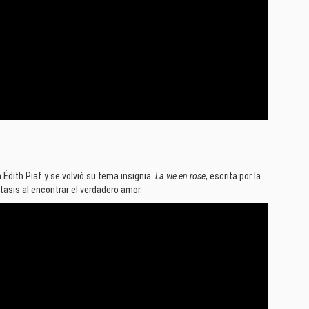
 Édith Piaf y se volvió su tema insignia.
La vie en rose
, escrita por la
tasis al encontrar el verdadero amor.