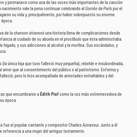
ero y permanece como una de las voces más importantes de la canción
 nacimiento vale la pena continuar celebrando al
Gorrión de París
por el
lagaron su vida y, principalmente, por haber sobrepuesto su enorme
a época.
iva de la
chanson
atravesó una historia llena de complicaciones desde
nfancia al cuidado de su abuela en el prostíbulo que ésta administraba.
hígado, y sus adicciones al alcohol y la morfina. Sus escándalos, y
cio.
os (la única hija que tuvo falleció muy pequeña), rebelde e insubordinada,
 amor que al consentimiento del público o al patriotismo. Enferma y
 falleció; pero lo hizo acompañada de amistades entrañables y del
ezas que encumbraron a
Édith Piaf
como la voz más estremecedora de
 su época.
sa fue el popular cantante y compositor Charles Aznavour. Junto a él
e referencia a una mujer del antiguo testamento.