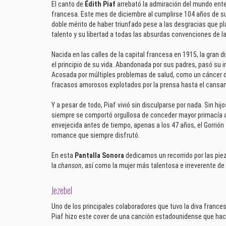
El canto de
Édith Piaf
arrebató la admiración del mundo ent
francesa. Este mes de diciembre al cumplirse 104 años de su
doble mérito de haber triunfado pese a las desgracias que p
talento y su libertad a todas las absurdas convenciones de l
Nacida en las calles de la capital francesa en 1915, la gran d
el principio de su vida. Abandonada por sus padres, pasó su i
Acosada por múltiples problemas de salud, como un cáncer de 
fracasos amorosos explotados por la prensa hasta el cansan
Y a pesar de todo, Piaf vivió sin disculparse por nada. Sin hij
siempre se comportó orgullosa de conceder mayor primacía al
envejecida antes de tiempo, apenas a los 47 años, el Gorrión
romance que siempre disfrutó.
En esta
Pantalla Sonora
dedicamos un recorrido por las pi
la
chanson
, así como la mujer más talentosa e irreverente de
Jezebel
Uno de los principales colaboradores que tuvo la diva france
Piaf hizo este cover de una canción estadounidense que hac