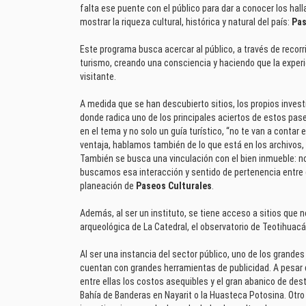
falta ese puente con el público para dar a conocer los hall
mostrar la riqueza cultural, histórica y natural del país:
Pas
Este programa busca acercar al público, a través de recorr
turismo, creando una consciencia y haciendo que la experi
visitante.
A medida que se han descubierto sitios, los propios invest
donde radica uno de los principales aciertos de estos pase
en el tema y no solo un guía turístico, “no te van a contar 
ventaja, hablamos también de lo que está en los archivos, 
También se busca una vinculación con el bien inmueble: n
buscamos esa interacción y sentido de pertenencia entre
planeación de
Paseos Culturales
.
Además, al ser un instituto, se tiene acceso a sitios que 
arqueológica de La Catedral, el observatorio de Teotihuacá
Al ser una instancia del sector público, uno de los grandes
cuentan con grandes herramientas de publicidad. A pesar 
entre ellas los costos asequibles y el gran abanico de des
Bahía de Banderas en Nayarit o la Huasteca Potosina. Otr