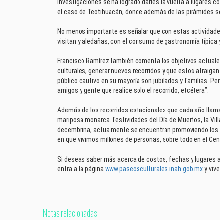
investigaciones se ha logrado darles la vuelta a lugares 
el caso de Teotihuacán, donde además de las pirámides se
No menos importante es señalar que con estas actividade
visitan y aledañas, con el consumo de gastronomía típica 
Francisco Ramírez también comenta los objetivos actual
culturales, generar nuevos recorridos y que estos atraiga
público cautivo en su mayoría son jubilados y familias. P
amigos y gente que realice solo el recorrido, etcétera”.
Además de los recorridos estacionales que cada año llama
mariposa monarca, festividades del Día de Muertos, la Vil
decembrina, actualmente se encuentran promoviendo los pa
en que vivimos millones de personas, sobre todo en el Cent
Si deseas saber más acerca de costos, fechas y lugares a
entra a la página
www.paseosculturales.inah.gob.mx
y vive
Notas relacionadas