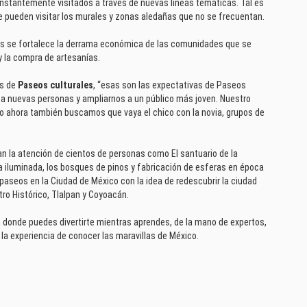
constantemente visitados a través de nuevas líneas temáticas. Tal es
 pueden visitar los murales y zonas aledañas que no se frecuentan.
s se fortalece la derrama económica de las comunidades que se
y la compra de artesanías.
es de
Paseos culturales
, “esas son las expectativas de Paseos
n a nuevas personas y ampliarnos a un público más joven. Nuestro
ero ahora también buscamos que vaya el chico con la novia, grupos de
n la atención de cientos de personas como El santuario de la
la iluminada, los bosques de pinos y fabricación de esferas en época
seos en la Ciudad de México con la idea de redescubrir la ciudad
ro Histórico, Tlalpan y Coyoacán.
 donde puedes divertirte mientras aprendes, de la mano de expertos,
 la experiencia de conocer las maravillas de México.