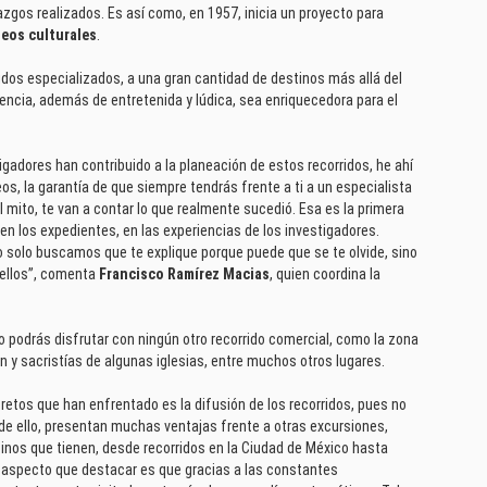
azgos realizados. Es así como, en 1957, inicia un proyecto para
eos culturales
.
idos especializados, a una gran cantidad de destinos más allá del
encia, además de entretenida y lúdica, sea enriquecedora para el
igadores han contribuido a la planeación de estos recorridos, he ahí
os, la garantía de que siempre tendrás frente a ti a un especialista
el mito, te van a contar lo que realmente sucedió. Esa es la primera
en los expedientes, en las experiencias de los investigadores.
o solo buscamos que te explique porque puede que se te olvide, sino
 ellos”, comenta
Francisco Ramírez Macias
, quien coordina la
no podrás disfrutar con ningún otro recorrido comercial, como la zona
n y sacristías de algunas iglesias, entre muchos otros lugares.
 retos que han enfrentado es la difusión de los recorridos, pues no
de ello, presentan muchas ventajas frente a otras excursiones,
tinos que tienen, desde recorridos en la Ciudad de México hasta
o aspecto que destacar es que gracias a las constantes