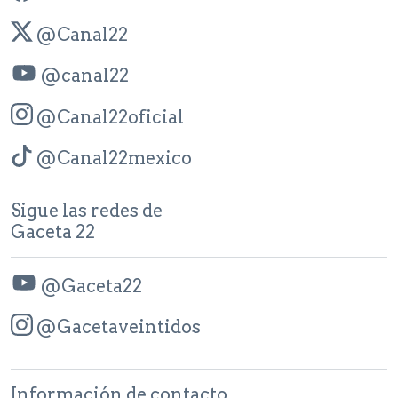
@Canal22
@canal22
@Canal22oficial
@Canal22mexico
Sigue las redes de
Gaceta 22
@Gaceta22
@Gacetaveintidos
Información de contacto