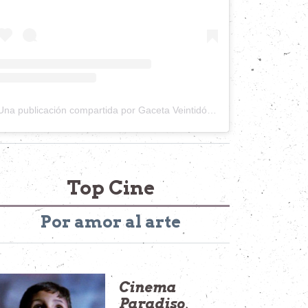
Una publicación compartida por Gaceta Veintidós (@gacetaveintidos)
Top Cine
Por amor al arte
Cinema
Paradiso
,