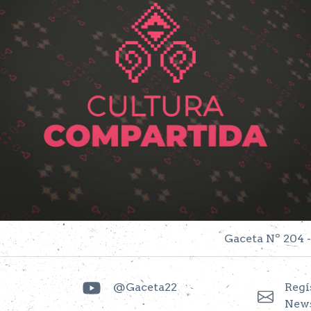
Gaceta Nº 204 -
@Gaceta22
Regí
News