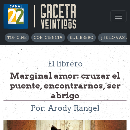
TOP CINE
CON-CIENCIA
EL LIBRERO
¿TE LO VAS A
El librero
Marginal amor: cruzar el
puente, encontrarnos, ser
abrigo
Por: Arody Rangel