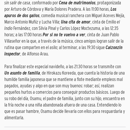
sin salir de casa
, conformado por
Cena de matrimonios
, protagonizada
por Arturo de Córdova y María Dolores Pradera. A las 11:00 horas,
Los
apuros de dos gallos
, comedia musical ranchera con Miguel Aceves Mejía,
Marco Antonio Muñiz y Lucha Villa;
Una cita de amor
, cinta de Emilio
el
Indio
Fernández, con Silvia Pinal y Carlos López Moctezuma, a las 12:35
horas; a las 17:00 horas
Por si no te vuelvo a ver
, cinta de Juan Pablo
Villaseñor en la que, a través de la música, cinco amigos logran salir de la
rutina que comparten en el asilo; al terminar, a las 19:30 sigue
Calzonzin
inspector
, de Alfonso Arau.
Para finalizar este especial navideño, a las 21:30 horas se transmite con
Un asunto de familia
, de Hirokazu Koreeda, que cuenta la historia de una
humilde familia japonesa que se mantiene a flote mediante empleos mal
pagados, ayudas y algo en que son muy buenos: robar; así, realizan
pequeños hurtos a comercios para conseguir productos básicos. Luego de
su robo del día, Osamu, el padre de familia, junto con su hijo, encuentra en
la fría noche a una niña abandonada afuera de una casa. Entendiendo lo
que es pasar hambre, Osamu decide llevarla con ellos para resguardarla y
alimentarla.