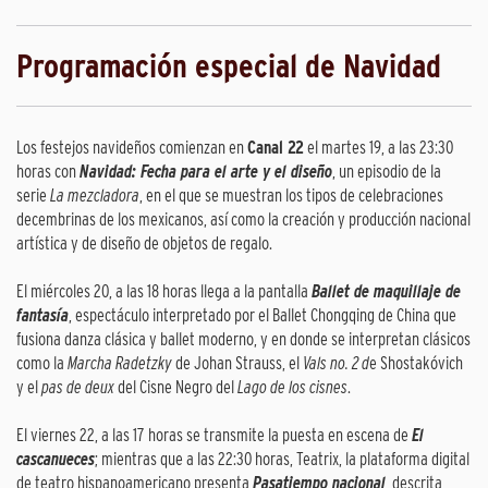
Programación especial de Navidad
Los festejos navideños comienzan en
Canal 22
el martes 19, a las 23:30
horas con
Navidad: Fecha para el arte y el diseño
, un episodio de la
serie
La mezcladora
, en el que se muestran los tipos de celebraciones
decembrinas de los mexicanos, así como la creación y producción nacional
artística y de diseño de objetos de regalo.
El miércoles 20, a las 18 horas llega a la pantalla
Ballet de maquillaje de
fantasía
, espectáculo interpretado por el Ballet Chongqing de China que
fusiona danza clásica y ballet moderno, y en donde se interpretan clásicos
como la
Marcha Radetzky
de Johan Strauss, el
Vals no. 2 d
e Shostakóvich
y el
pas de deux
del Cisne Negro del
Lago de los cisnes
.
El viernes 22, a las 17 horas se transmite la puesta en escena de
El
cascanueces
; mientras que a las 22:30 horas, Teatrix, la plataforma digital
de teatro hispanoamericano presenta
Pasatiempo nacional
, descrita