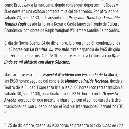
como Broadway a la mexicana, donde convergen deportes, mafiosos y
fake news
en una exitosa comedia musical de enredos. Por otro lado, el
sábado 23, a las 17:30, se transmitirá el
Programa Navideño Ensamble
Tempus Fugit
desde la librería Rosario Castellanos del Fondo de Cultura
Económica, con obras de Ralph Vaughan Williams y Camille Saint-Saëns.
El día de Noche Buena, 24 de diciembre, la programación comienza a las
16:45 horas con
La familia y… uno más
, cinta española de 1965 dirigida
por Fernando Palacios. A las 16:30. se abre espacio a la música con
¡Qué
lindo es mi México! con Mary Sánchez
.
Más tarde se estrena el
Especial Navideño con Fernando de la Mora
, a
las 19:30 horas; seguido del concierto
Mundos
de
Iraida Noriega
, desde el
Teatro de la Ciudad, Esperanza Iris, a las 21:00 horas (con retransmisión el
sábado 30, a las 17:00); para finalizar a las 22:50 horas con la
Orquesta
Aragón
, agrupación que mezcla la charanga con el sonido característico
tradicional del son cubano, desde el Festival Internacional Cervantino (FIC)
51.
El 25 de diciembre, desde las 9:00 horas se presenta el ciclo
Lunes de cine