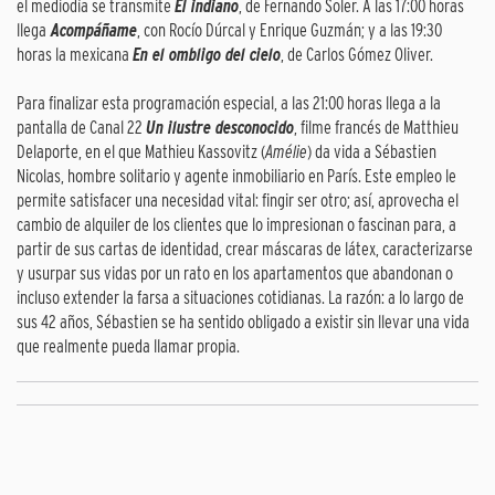
el mediodía se transmite
El indiano
, de Fernando Soler. A las 17:00 horas
llega
Acompáñame
, con Rocío Dúrcal y Enrique Guzmán; y a las 19:30
horas la mexicana
En el ombligo del cielo
, de Carlos Gómez Oliver.
Para finalizar esta programación especial, a las 21:00 horas llega a la
pantalla de Canal 22
Un ilustre desconocido
, filme francés de Matthieu
Delaporte, en el que Mathieu Kassovitz (
Amélie
) da vida a Sébastien
Nicolas, hombre solitario y agente inmobiliario en París. Este empleo le
permite satisfacer una necesidad vital: fingir ser otro; así, aprovecha el
cambio de alquiler de los clientes que lo impresionan o fascinan para, a
partir de sus cartas de identidad, crear máscaras de látex, caracterizarse
y usurpar sus vidas por un rato en los apartamentos que abandonan o
incluso extender la farsa a situaciones cotidianas. La razón: a lo largo de
sus 42 años, Sébastien se ha sentido obligado a existir sin llevar una vida
que realmente pueda llamar propia.