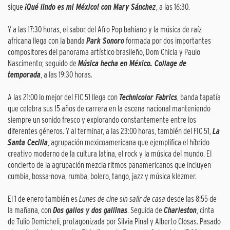
sigue
¡Qué lindo es mi México! con Mary Sánchez
, a las 16:30.
Y a las 17:30 horas, el sabor del Afro Pop bahiano y la música de raíz
africana llega con la banda
Park Sonoro
formada por dos importantes
compositores del panorama artístico brasileño, Dom Chicla y Paulo
Nascimento; seguido de
Música hecha en México. Collage de
temporada
, a las 19:30 horas.
A las 21:00 lo mejor del FIC 51 llega con
Technicolor Fabrics
, banda tapatía
que celebra sus 15 años de carrera en la escena nacional manteniendo
siempre un sonido fresco y explorando constantemente entre los
diferentes géneros. Y al terminar, a las 23:00 horas, también del FIC 51,
La
Santa Cecilia
, agrupación mexicoamericana que ejemplifica el híbrido
creativo moderno de la cultura latina, el rock y la música del mundo. El
concierto de la agrupación mezcla ritmos panamericanos que incluyen
cumbia, bossa-nova, rumba, bolero, tango, jazz y música klezmer.
El 1 de enero también es
Lunes de cine sin salir de casa
desde las 8:55 de
la mañana, con
Dos gallos y dos gallinas
. Seguida de
Charleston
, cinta
de Tulio Demicheli, protagonizada por Silvia Pinal y Alberto Closas. Pasado