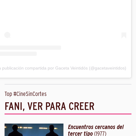
 publicación compartida por Gaceta Veintidós (@gacetaveintidos)
Top #CineSinCortes
FANI, VER PARA CREER
Encuentros cercanos del
tercer tipo
(1977)