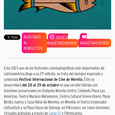
REGÍSTRATE
¡SÍGUE A
AL
@GACETAVEINTIDOS
@GACETAVEINTIDOS!
NEWSLETTER
Este 2023 uno de los festivales cinematográficos más importantes de
Latinoamérica llega a su 21ª edición, se trata del siempre esperado y
celebrado
Festival Internacional de Cine de Morelia
. Éste se
desarrollará
del 20 al 29 de octubre
en una versión híbrida con
funciones presenciales en Cinépolis Morelia Centro, Cinépolis Plaza Las
Américas, Teatro Mariano Matamoros, Centro Cultural Universitario, Plaza
Benito Juárez y Casa Natal de Morelos, en Morelia; el Teatro Emperador
Caltzontzin y la Plaza Vasco de Quiroga, en Pátzcuaro; así como funciones
virtuales gratuitas a través de
Canal 22
y FilminLatino.