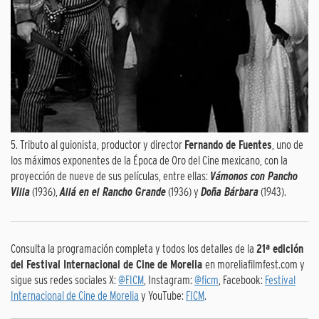
5. Tributo al guionista, productor y director
Fernando de Fuentes
, uno de
los máximos exponentes de la Época de Oro del Cine mexicano, con la
proyección de nueve de sus películas, entre ellas:
Vámonos con Pancho
Villa
(1936),
Allá en el Rancho Grande
(1936) y
Doña Bárbara
(1943).
Consulta la programación completa y todos los detalles de la
21ª edición
del Festival Internacional de Cine de Morelia
en moreliafilmfest.com y
sigue sus redes sociales X:
@FICM
, Instagram:
@ficm
, Facebook:
Festival
Internacional de Cine de Morelia
y YouTube:
FICM
.