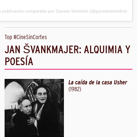
 publicación compartida por Gaceta Veintidós (@gacetaveintidos)
Top #CineSinCortes
JAN ŠVANKMAJER: ALQUIMIA Y
POESÍA
La caída de la casa Usher
(1982)