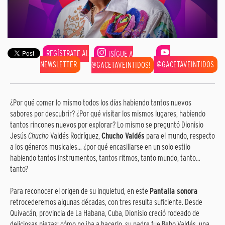
REGÍSTRATE AL
¡SÍGUE A
NEWSLETTER
@GACETAVEINTIDOS
@GACETAVEINTIDOS!
¿Por qué comer lo mismo todos los días habiendo tantos nuevos
sabores por descubrir? ¿Por qué visitar los mismos lugares, habiendo
tantos rincones nuevos por explorar? Lo mismo se preguntó Dionisio
Jesús
Chucho
Valdés Rodríguez,
Chucho Valdés
para el mundo, respecto
a los géneros musicales… ¿por qué encasillarse en un solo estilo
habiendo tantos instrumentos, tantos ritmos, tanto mundo, tanto…
tanto?
Para reconocer el origen de su inquietud, en este
Pantalla sonora
retrocederemos algunas décadas, con tres resulta suficiente. Desde
Quivacán, provincia de La Habana, Cuba, Dionisio creció rodeado de
deliciosas piezas; cómo no iba a hacerlo, su padre fue Bebo Valdés, una