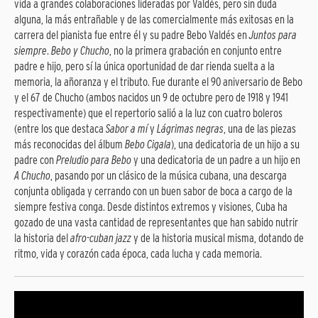
vida a grandes colaboraciones lideradas por Valdés, pero sin duda
alguna, la más entrañable y de las comercialmente más exitosas en la
carrera del pianista fue entre él y su padre Bebo Valdés en
Juntos para
siempre
.
Bebo y Chucho
, no la primera grabación en conjunto entre
padre e hijo, pero sí la única oportunidad de dar rienda suelta a la
memoria, la añoranza y el tributo. Fue durante el 90 aniversario de Bebo
y el 67 de Chucho (ambos nacidos un 9 de octubre pero de 1918 y 1941
respectivamente) que el repertorio salió a la luz con cuatro boleros
(entre los que destaca
Sabor a mí
y
Lágrimas negras
, una de las piezas
más reconocidas del álbum
Bebo Cigala
), una dedicatoria de un hijo a su
padre con
Preludio para Bebo
y una dedicatoria de un padre a un hijo en
A Chucho
, pasando por un clásico de la música cubana, una descarga
conjunta obligada y cerrando con un buen sabor de boca a cargo de la
siempre festiva conga. Desde distintos extremos y visiones, Cuba ha
gozado de una vasta cantidad de representantes que han sabido nutrir
la historia del
afro-cuban jazz
y de la historia musical misma, dotando de
ritmo, vida y corazón cada época, cada lucha y cada memoria.