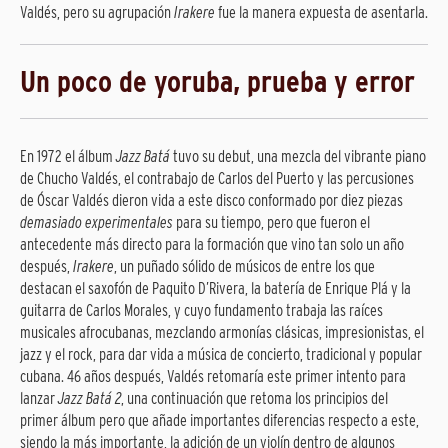
Valdés, pero su agrupación
Irakere
fue la manera expuesta de asentarla.
Un poco de yoruba, prueba y error
En 1972 el álbum
Jazz Batá
tuvo su debut, una mezcla del vibrante piano
de Chucho Valdés, el contrabajo de Carlos del Puerto y las percusiones
de Óscar Valdés dieron vida a este disco conformado por diez piezas
demasiado experimentales
para su tiempo, pero que fueron el
antecedente más directo para la formación que vino tan solo un año
después,
Irakere
, un puñado sólido de músicos de entre los que
destacan el saxofón de Paquito D’Rivera, la batería de Enrique Plá y la
guitarra de Carlos Morales, y cuyo fundamento trabaja las raíces
musicales afrocubanas, mezclando armonías clásicas, impresionistas, el
jazz y el rock, para dar vida a música de concierto, tradicional y popular
cubana. 46 años después, Valdés retomaría este primer intento para
lanzar
Jazz Batá 2
, una continuación que retoma los principios del
primer álbum pero que añade importantes diferencias respecto a este,
siendo la más importante, la adición de un violín dentro de algunos