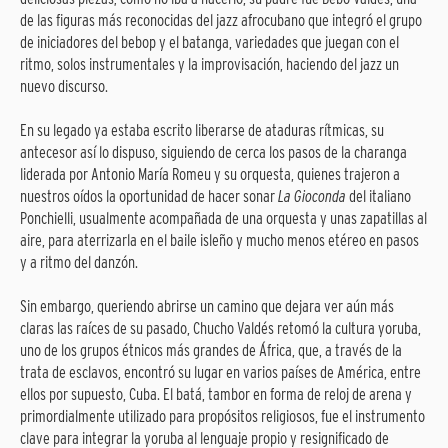
de las figuras más reconocidas del jazz afrocubano que integró el grupo
de iniciadores del bebop y el batanga, variedades que juegan con el
ritmo, solos instrumentales y la improvisación, haciendo del jazz un
nuevo discurso.
En su legado ya estaba escrito liberarse de ataduras rítmicas, su
antecesor así lo dispuso, siguiendo de cerca los pasos de la charanga
liderada por Antonio María Romeu y su orquesta, quienes trajeron a
nuestros oídos la oportunidad de hacer sonar
La Gioconda
del italiano
Ponchielli, usualmente acompañada de una orquesta y unas zapatillas al
aire, para aterrizarla en el baile isleño y mucho menos etéreo en pasos
y a ritmo del danzón.
Sin embargo, queriendo abrirse un camino que dejara ver aún más
claras las raíces de su pasado, Chucho Valdés retomó la cultura yoruba,
uno de los grupos étnicos más grandes de África, que, a través de la
trata de esclavos, encontró su lugar en varios países de América, entre
ellos por supuesto, Cuba. El batá, tambor en forma de reloj de arena y
primordialmente utilizado para propósitos religiosos, fue el instrumento
clave para integrar la yoruba al lenguaje propio y resignificado de