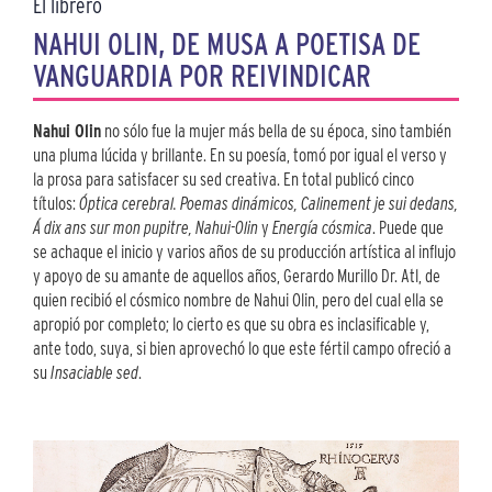
El librero
NAHUI OLIN, DE MUSA A POETISA DE
VANGUARDIA POR REIVINDICAR
Nahui Olin
no sólo fue la mujer más bella de su época, sino también
una pluma lúcida y brillante. En su poesía, tomó por igual el verso y
la prosa para satisfacer su sed creativa. En total publicó cinco
títulos:
Óptica cerebral. Poemas dinámicos, Calinement je sui dedans,
Á dix ans sur mon pupitre, Nahui-Olin
y
Energía cósmica
. Puede que
se achaque el inicio y varios años de su producción artística al influjo
y apoyo de su amante de aquellos años, Gerardo Murillo Dr. Atl, de
quien recibió el cósmico nombre de Nahui Olin, pero del cual ella se
apropió por completo; lo cierto es que su obra es inclasificable y,
ante todo, suya, si bien aprovechó lo que este fértil campo ofreció a
su
Insaciable sed
.