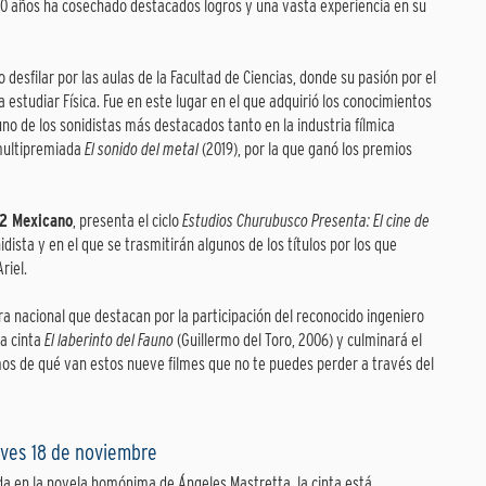
 30 años ha cosechado destacados logros y una vasta experiencia en su
esfilar por las aulas de la Facultad de Ciencias, donde su pasión por el
a estudiar Física. Fue en este lugar en el que adquirió los conocimientos
no de los sonidistas más destacados tanto en la industria fílmica
 multipremiada
El sonido del metal
(2019), por la que ganó los premios
2 Mexicano
, presenta el ciclo
Estudios Churubusco Presenta: El cine de
idista y en el que se trasmitirán algunos de los títulos por los que
riel.
a nacional que destacan por la participación del reconocido ingeniero
a cinta
El laberinto del Fauno
(Guillermo del Toro, 2006) y culminará el
s de qué van estos nueve filmes que no te puedes perder a través del
eves 18 de noviembre
a en la novela homónima de Ángeles Mastretta, la cinta está