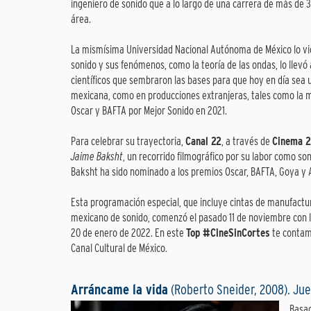
ingeniero de sonido que a lo largo de una carrera de más de
área.
La mismísima Universidad Nacional Autónoma de México lo vio d
sonido y sus fenómenos, como la teoría de las ondas, lo llevó 
científicos que sembraron las bases para que hoy en día sea u
mexicana, como en producciones extranjeras, tales como la
Oscar y BAFTA por Mejor Sonido en 2021.
Para celebrar su trayectoria,
Canal 22
, a través de
Cinema 2
Jaime Baksht
, un recorrido filmográfico por su labor como son
Baksht ha sido nominado a los premios Oscar, BAFTA, Goya y A
Esta programación especial, que incluye cintas de manufactur
mexicano de sonido, comenzó el pasado 11 de noviembre con l
20 de enero de 2022. En este
Top #CineSinCortes
te contamo
Canal Cultural de México.
Arráncame la vida
(Roberto Sneider, 2008). Ju
Basad