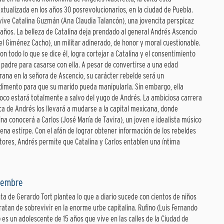
xtualizada en los años 30 posrevolucionarios, en la ciudad de Puebla.
vive Catalina Guzmán (Ana Claudia Talancón), una jovencita perspicaz
 años. La belleza de Catalina deja prendado al general Andrés Ascencio
el Giménez Cacho), un militar adinerado, de honor y moral cuestionable.
on todo lo que se dice él, logra cortejar a Catalina y el consentimiento
 padre para casarse con ella. A pesar de convertirse a una edad
ana en la señora de Ascencio, su carácter rebelde será un
imento para que su marido pueda manipularla. Sin embargo, ella
co estará totalmente a salvo del yugo de Andrés. La ambiciosa carrera
ica de Andrés los llevará a mudarse a la capital mexicana, donde
ina conocerá a Carlos (José María de Tavira), un joven e idealista músico
ena estirpe. Con el afán de lograr obtener información de los rebeldes
tores, Andrés permite que Catalina y Carlos entablen una íntima
ciembre
nta de Gerardo Tort plantea lo que a diario sucede con cientos de niños
ratan de sobrevivir en la enorme urbe capitalina. Rufino (Luis Fernando
 es un adolescente de 15 años que vive en las calles de la Ciudad de