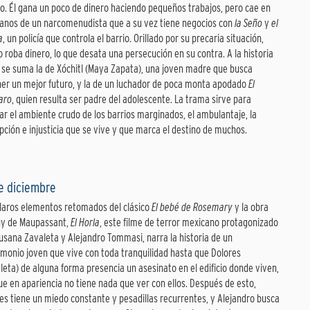
o. Él gana un poco de dinero haciendo pequeños trabajos, pero cae en
anos de un narcomenudista que a su vez tiene negocios con
la Seño
y
el
a
, un policía que controla el barrio. Orillado por su precaria situación,
o roba dinero, lo que desata una persecución en su contra. A la historia
, se suma la de Xóchitl (Maya Zapata), una joven madre que busca
er un mejor futuro, y la de un luchador de poca monta apodado
El
aro
, quien resulta ser padre del adolescente. La trama sirve para
ar el ambiente crudo de los barrios marginados, el ambulantaje, la
pción e injusticia que se vive y que marca el destino de muchos.
de diciembre
laros elementos retomados del clásico
El bebé de Rosemary
y la obra
uy de Maupassant,
El Horla
, este filme de terror mexicano protagonizado
usana Zavaleta y Alejandro Tommasi, narra la historia de un
monio joven que vive con toda tranquilidad hasta que Dolores
leta) de alguna forma presencia un asesinato en el edificio donde viven,
e en apariencia no tiene nada que ver con ellos. Después de esto,
es tiene un miedo constante y pesadillas recurrentes, y Alejandro busca