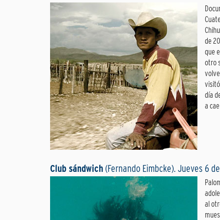
Docum
Cuate
Chihu
de 20
que e
otro 
volve
visit
día d
a cae
Club sándwich
(Fernando Eimbcke). Jueves 6 de
Palom
adole
al ot
muest