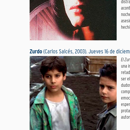
distr
acont
noche
asesi
hechi
Zurdo
(Carlos Salcés, 2003). Jueves 16 de dicie
El Zu
una i
retad
ser e
dudo
compe
emoci
esper
prota
autor