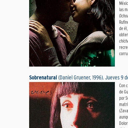
Méxic
las m
Ocho
Rufin
de él
obten
chích
recre
corru
Sobrenatural
(Daniel Gruener, 1996). Jueves 9 
Con c
de G
por S
matri
(Zava
aunqu
Dolor