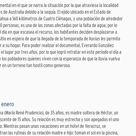
ental en el que se narra la situación por la que atraviesa la localidad
s de Australia debido a la sequía. El ejido ubicado en el Estado de
ahua a 160 kilómetros de Cuatro Ciénagas, y una población de alrededor
0 personas, es una de las zonas afectadas por la falta de agua, por lo
l día en que escasea el recurso, los habitantes deciden desplazarse a
sitio en espera de que la llegada de la temporada de lluvias les permita
r a su hogar. Para poder realizar el documental, Everardo González
ó el lugar por tres años, por lo que logró retratar en este periodo el día a
e los pobladores quienes viven con la esperanza de que la lluvia vuelva
r en un terreno tan hostil como generoso.
 enero
a (María René Prudencio), de 35 años, es madre soltera de Héctor, un
scente de 15 años. Su relación es muy estrecha y son apegados el uno
ro. Mientras pasan unas vacaciones en un hotel de Veracruz, se
ran las rutinas de su relación madre e hijo: toman el sol en la piscina,