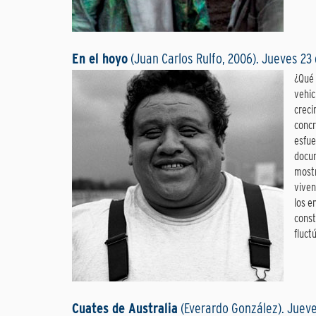
En el hoyo
(Juan Carlos Rulfo, 2006). Jueves 23
¿Qué 
vehic
creci
concr
esfue
docum
mostr
viven
los e
const
fluct
Cuates de Australia
(Everardo González). Jueve