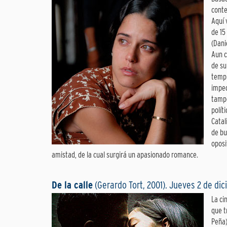
conte
Aquí 
de 15
(Dani
Aun c
de su
tempr
imped
tampo
polít
Catal
de bu
oposi
amistad, de la cual surgirá un apasionado romance.
De la calle
(Gerardo Tort, 2001). Jueves 2 de di
La ci
que t
Peña)