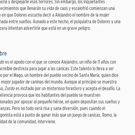
aerla y despejarle esos terrores. Sin embargo, los inquietantes
ecimientos que llenarán su vida de caos y escalofrió comienzan una
 en que Dolores escucha decir a Alejandro el nombre de la mujer
nada entre sueños. Aunado a este hecho, el psiquiatra de Dolores y una
cera intentan advertirle que está en un grave peligro.
mbre
rdo
es el apodo con el que se conoce Alejandro, un niño de 11 años con
ncreíble destreza para jugar a las canicas. Este talento lo lleva a ser
o por el Mago, un hombre del pueblo vecino de Santa María, quien dice
l mejor jugador de caninas del mundo. Aunque al principio se muestra
so,
Zurdo
es incitado por un misterioso forastero y acepta el desafío. La
tencia provoca que los habitantes del pueblo se muestren
onados por apoyar al pequeño héroe, en quien depositan sus sueños y
anzas. Pero no todo será risa y sana diversión, pues cuando el
gonista está a punto de ganar más que un juego de canicas, Romo, la
idad de la comunidad, interviene.