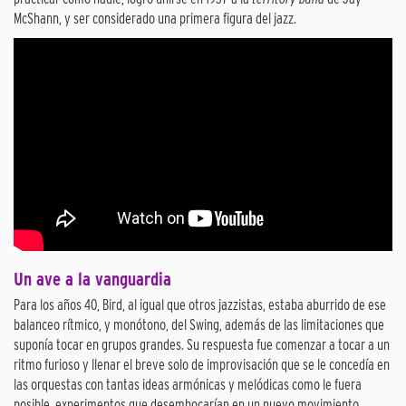
McShann, y ser considerado una primera figura del jazz.
Un ave a la vanguardia
Para los años 40, Bird, al igual que otros jazzistas, estaba aburrido de ese
balanceo rítmico, y monótono, del Swing, además de las limitaciones que
suponía tocar en grupos grandes. Su respuesta fue comenzar a tocar a un
ritmo furioso y llenar el breve solo de improvisación que se le concedía en
las orquestas con tantas ideas armónicas y melódicas como le fuera
posible, experimentos que desembocarían en un nuevo movimiento