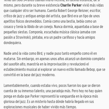
mismo, pero durante su breve existencia
Charlie Parker
vivió más vidas
que cualquier otro ser humano. Cuenta Robert George Reisner, escritor,
crítico de jazz y antiguo amigo del artista, que Bird era un tipo de unos
apetitos físicos desmedidos. Comía como una bestia, bebía como un
cosaco y tenía la libido de un conejo. Nunca dormía, aguantaba a base de
pequeñas siestas. Componía, escuchaba música clásica (amaba con
pasión a Stravinski), pintaba, era un padre cariñoso y hacía amigos
dondequiera.
Nadie amó la vida como Bird, y nadie puso tanto empeño como él en
matarse. Sin embargo, en apenas unos años alcanzó un dominio completo
del saxofón alto, maestría en la improvisación y revolucionó el
establecimiento musical al explorar un nuevo estilo llamado Bebop, que se
convirtió en la base del jazz moderno.
Lamentablemente, cuando estaba vivo, pocos fueron los que se dieron
cuenta de su inmenso talento, una paradoja más. Pero hoy no hay quien
ponga en duda que Parker representó la vanguardia en la época más
gloriosa del jazz. Es un misterio hasta dónde habría llegado en sus
exploraciones musicales de haber vivido más tiempo.