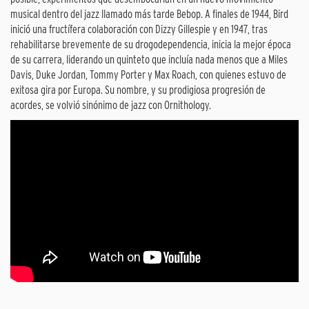
musical dentro del jazz llamado más tarde Bebop. A finales de 1944, Bird
inició una fructífera colaboración con Dizzy Gillespie y en 1947, tras
rehabilitarse brevemente de su drogodependencia, inicia la mejor época
de su carrera, liderando un quinteto que incluía nada menos que a Miles
Davis, Duke Jordan, Tommy Porter y Max Roach, con quienes estuvo de
exitosa gira por Europa. Su nombre, y su prodigiosa progresión de
acordes, se volvió sinónimo de jazz con Ornithology.