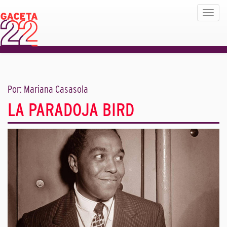
Toggle
navigat
Por: Mariana Casasola
LA PARADOJA BIRD