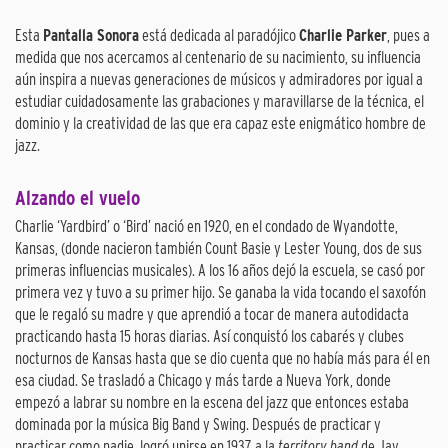
Esta
Pantalla Sonora
está dedicada al paradójico
Charlie Parker
, pues a
medida que nos acercamos al centenario de su nacimiento, su influencia
aún inspira a nuevas generaciones de músicos y admiradores por igual a
estudiar cuidadosamente las grabaciones y maravillarse de la técnica, el
dominio y la creatividad de las que era capaz este enigmático hombre de
jazz.
Alzando el vuelo
Charlie ‘Yardbird’ o ‘Bird’ nació en 1920, en el condado de Wyandotte,
Kansas, (donde nacieron también Count Basie y Lester Young, dos de sus
primeras influencias musicales). A los 16 años dejó la escuela, se casó por
primera vez y tuvo a su primer hijo. Se ganaba la vida tocando el saxofón
que le regaló su madre y que aprendió a tocar de manera autodidacta
practicando hasta 15 horas diarias. Así conquistó los cabarés y clubes
nocturnos de Kansas hasta que se dio cuenta que no había más para él en
esa ciudad. Se trasladó a Chicago y más tarde a Nueva York, donde
empezó a labrar su nombre en la escena del jazz que entonces estaba
dominada por la música Big Band y Swing. Después de practicar y
practicar como nadie, logró unirse en 1937 a la
territory band
de Jay