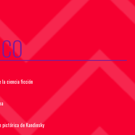
ICO
 la ciencia ficción
ma
n pictórica de Kandinsky