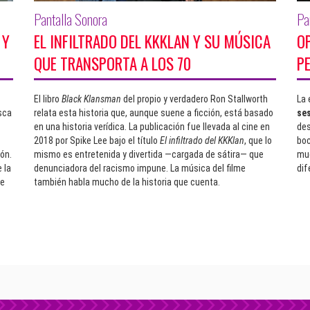
Pantalla Sonora
Pa
 Y
EL INFILTRADO DEL KKKLAN Y SU MÚSICA
OP
QUE TRANSPORTA A LOS 70
P
El libro
Black Klansman
del propio y verdadero Ron Stallworth
La 
sca
relata esta historia que, aunque suene a ficción, está basado
se
en una historia verídica. La publicación fue llevada al cine en
des
2018 por Spike Lee bajo el título
El infiltrado del KKKlan
, que lo
boc
ón.
mismo es entretenida y divertida —cargada de sátira— que
mue
 la
denunciadora del racismo impune. La música del filme
dif
de
también habla mucho de la historia que cuenta.