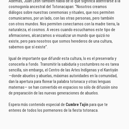
Además, Juan León también habla de lo qué significa adentrarse a la
cosmogonía ancestral del Totonacapan: “Nosotros creamos
diálogos sobre nuestras ceremonias y rituales, que nos permiten
comunicarnos, por un lado, con las otras personas, pero también
con otros mundos. Nos permiten conectarnos con la madre tierra, la
naturaleza, el cosmos. A veces cuando escuchamos este tipo de
afirmaciones, alcanzamos a visualizar un mundo que quizá no
existe, pero para nosotros que somos herederos de una cultura,
sabemos que sí existe”.
Igual de importante que difundir esta cultura, lo es el preservarla y
conocerla a fondo. Transmitir la sabiduría y costumbres no es tarea
sencilla, sin embargo, el Centro de las Artes Indígenas y el Kantiyán
—donde abuelos y abuelas, máximas autoridades en la comunidad,
dan la apertura para florear la palabra totonaca y otras lenguas
maternas— se han convertido en espacios no sólo de difusión sino
de preparación de las nuevas generaciones de abuelos.
Espera más contenido especial de
Cumbre Tajín
para que te
enteres de todos los pormenores de la fiesta totonaca.