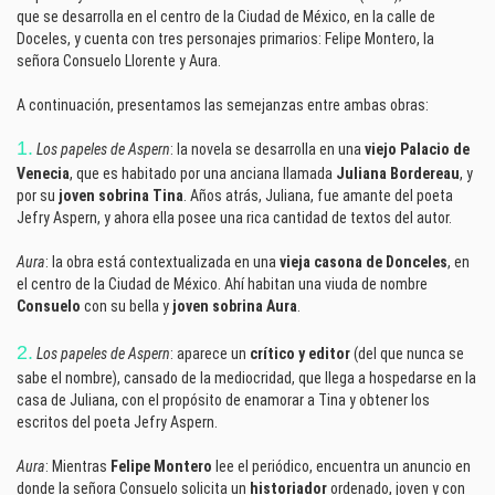
que se desarrolla en el centro de la Ciudad de México, en la calle de
Doceles, y cuenta con tres personajes primarios: Felipe Montero, la
señora Consuelo Llorente y Aura.
A continuación, presentamos las semejanzas entre ambas obras:
1.
Los papeles de Aspern
: la novela se desarrolla en una
viejo Palacio de
Venecia
, que es habitado por una anciana llamada
Juliana Bordereau
, y
por su
joven sobrina Tina
. Años atrás, Juliana, fue amante del poeta
Jefry Aspern, y ahora ella posee una rica cantidad de textos del autor.
Aura
: la obra está contextualizada en una
vieja casona de Donceles
, en
el centro de la Ciudad de México. Ahí habitan una viuda de nombre
Consuelo
con su bella y
joven sobrina Aura
.
2.
Los papeles de Aspern
: aparece un
crítico y editor
(del que nunca se
sabe el nombre), cansado de la mediocridad, que llega a hospedarse en la
casa de Juliana, con el propósito de enamorar a Tina y obtener los
escritos del poeta Jefry Aspern.
Aura
: Mientras
Felipe Montero
lee el periódico, encuentra un anuncio en
donde la señora Consuelo solicita un
historiador
ordenado, joven y con