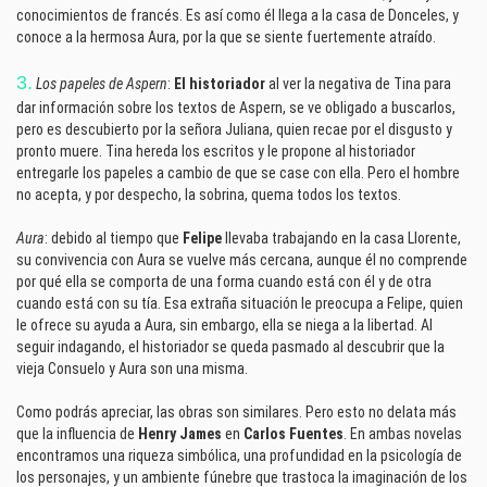
conocimientos de francés. Es así como él llega a la casa de Donceles, y
conoce a la hermosa Aura, por la que se siente fuertemente atraído.
3.
Los papeles de Aspern
:
El historiador
al ver la negativa de Tina para
dar información sobre los textos de Aspern, se ve obligado a buscarlos,
pero es descubierto por la señora Juliana, quien recae por el disgusto y
pronto muere. Tina hereda los escritos y le propone al historiador
entregarle los papeles a cambio de que se case con ella. Pero el hombre
no acepta, y por despecho, la sobrina, quema todos los textos.
Aura
: debido al tiempo que
Felipe
llevaba trabajando en la casa Llorente,
su convivencia con Aura se vuelve más cercana, aunque él no comprende
por qué ella se comporta de una forma cuando está con él y de otra
cuando está con su tía. Esa extraña situación le preocupa a Felipe, quien
le ofrece su ayuda a Aura, sin embargo, ella se niega a la libertad. Al
seguir indagando, el historiador se queda pasmado al descubrir que la
vieja Consuelo y Aura son una misma.
Como podrás apreciar, las obras son similares. Pero esto no delata más
que la influencia de
Henry James
en
Carlos Fuentes
. En ambas novelas
encontramos una riqueza simbólica, una profundidad en la psicología de
los personajes, y un ambiente fúnebre que trastoca la imaginación de los