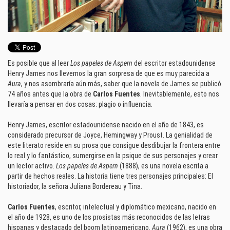
Es posible que al leer
Los papeles de Aspern
del escritor estadounidense
Henry James nos llevemos la gran sorpresa de que es muy parecida a
Aura
, y nos asombraría aún más, saber que la novela de James se publicó
74 años antes que la obra de
Carlos Fuentes
. Inevitablemente, esto nos
llevaría a pensar en dos cosas: plagio o influencia.
Henry James, escritor estadounidense nacido en el año de 1843, es
considerado precursor de Joyce, Hemingway y Proust. La genialidad de
este literato reside en su prosa que consigue desdibujar la frontera entre
lo real y lo fantástico, sumergirse en la psique de sus personajes y crear
un lector activo.
Los papeles de Aspern
(1888), es una novela escrita a
partir de hechos reales. La historia tiene tres personajes principales: El
historiador, la señora Juliana Bordereau y Tina.
Carlos Fuentes
, escritor, intelectual y diplomático mexicano, nacido en
el año de 1928, es uno de los prosistas más reconocidos de las letras
hispanas y destacado del boom latinoamericano.
Aura
(1962), es una obra