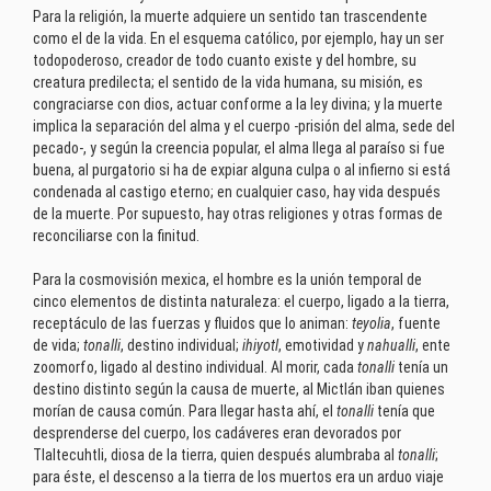
Para la religión, la muerte adquiere un sentido tan trascendente
como el de la vida. En el esquema católico, por ejemplo, hay un ser
todopoderoso, creador de todo cuanto existe y del hombre, su
creatura predilecta; el sentido de la vida humana, su misión, es
congraciarse con dios, actuar conforme a la ley divina; y la muerte
implica la separación del alma y el cuerpo -prisión del alma, sede del
pecado-, y según la creencia popular, el alma llega al paraíso si fue
buena, al purgatorio si ha de expiar alguna culpa o al infierno si está
condenada al castigo eterno; en cualquier caso, hay vida después
de la muerte. Por supuesto, hay otras religiones y otras formas de
reconciliarse con la finitud.
Para la cosmovisión mexica, el hombre es la unión temporal de
cinco elementos de distinta naturaleza: el cuerpo, ligado a la tierra,
receptáculo de las fuerzas y fluidos que lo animan:
teyolia
, fuente
de vida;
tonalli
, destino individual;
ihiyotl
, emotividad y
nahualli
, ente
zoomorfo, ligado al destino individual. Al morir, cada
tonalli
tenía un
destino distinto según la causa de muerte, al Mictlán iban quienes
morían de causa común. Para llegar hasta ahí, el
tonalli
tenía que
desprenderse del cuerpo, los cadáveres eran devorados por
Tlaltecuhtli, diosa de la tierra, quien después alumbraba al
tonalli
;
para éste, el descenso a la tierra de los muertos era un arduo viaje