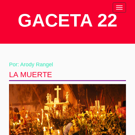
Toggle
GACETA 22
navigati
Por: Arody Rangel
LA MUERTE