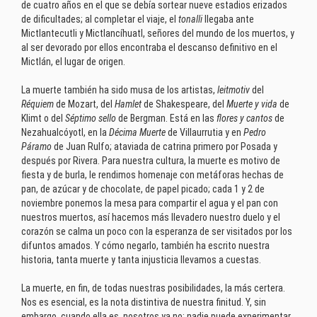
de cuatro años en el que se debía sortear nueve estadios erizados
de dificultades; al completar el viaje, el
tonalli
llegaba ante
Mictlantecutli y Mictlancíhuatl, señores del mundo de los muertos, y
al ser devorado por ellos encontraba el descanso definitivo en el
Mictlán, el lugar de origen.
La muerte también ha sido musa de los artistas,
leitmotiv
del
Réquiem
de Mozart, del
Hamlet
de Shakespeare, del
Muerte y vida
de
Klimt o del
Séptimo sello
de Bergman. Está en las
flores y cantos
de
Nezahualcóyotl, en la
Décima Muerte
de Villaurrutia y en
Pedro
Páramo
de Juan Rulfo; ataviada de catrina primero por Posada y
después por Rivera. Para nuestra cultura, la muerte es motivo de
fiesta y de burla, le rendimos homenaje con metáforas hechas de
pan, de azúcar y de chocolate, de papel picado; cada 1 y 2 de
noviembre ponemos la mesa para compartir el agua y el pan con
nuestros muertos, así hacemos más llevadero nuestro duelo y el
corazón se calma un poco con la esperanza de ser visitados por los
difuntos amados. Y cómo negarlo, también ha escrito nuestra
historia, tanta muerte y tanta injusticia llevamos a cuestas.
La muerte, en fin, de todas nuestras posibilidades, la más certera.
Nos es esencial, es la nota distintiva de nuestra finitud. Y, sin
embargo, cuando ella es, nosotros ya no: nadie puede experimentar