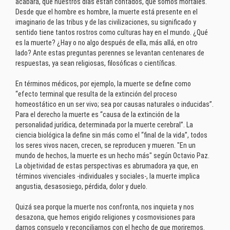
acabará, que nuestros días están contados, que somos mortales.
Desde que el hombre es hombre, la muerte está presente en el
imaginario de las tribus y de las civilizaciones, su significado y
sentido tiene tantos rostros como culturas hay en el mundo. ¿Qué
es la muerte? ¿Hay o no algo después de ella, más allá, en otro
lado? Ante estas preguntas perennes se levantan centenares de
respuestas, ya sean religiosas, filosóficas o científicas.
En términos médicos, por ejemplo, la muerte se define como
“efecto terminal que resulta de la extinción del proceso
homeostático en un ser vivo; sea por causas naturales o inducidas”.
Para el derecho la muerte es “causa de la extinción de la
personalidad jurídica, determinada por la muerte cerebral”. La
ciencia biológica la define sin más como el “final de la vida”, todos
los seres vivos nacen, crecen, se reproducen y mueren. "En un
mundo de hechos, la muerte es un hecho más" según Octavio Paz.
La objetividad de estas perspectivas es abrumadora ya que, en
términos vivenciales -individuales y sociales-, la muerte implica
angustia, desasosiego, pérdida, dolor y duelo.
Quizá sea porque la muerte nos confronta, nos inquieta y nos
desazona, que hemos erigido religiones y cosmovisiones para
darnos consuelo y reconciliarnos con el hecho de que moriremos.