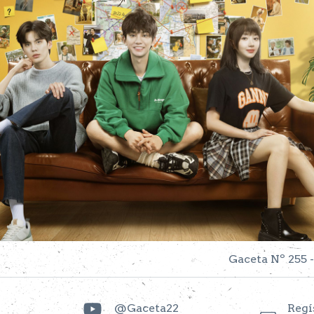
Gaceta Nº 255 -
@Gaceta22
Regí