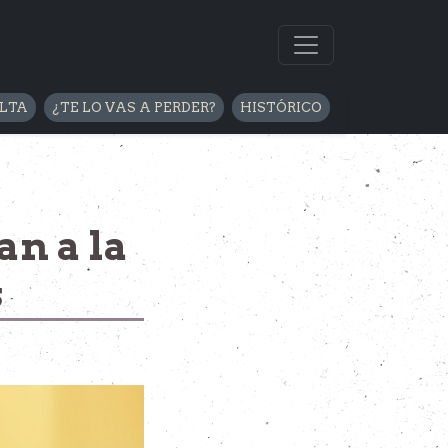
ELTA
¿TE LO VAS A PERDER?
HISTÓRICO
an a la
s