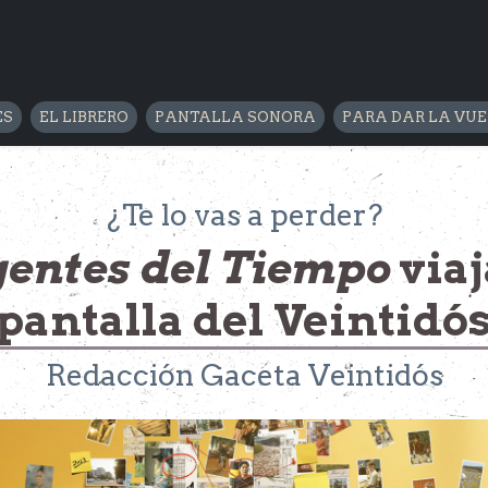
ES
EL LIBRERO
PANTALLA SONORA
PARA DAR LA VU
¿Te lo vas a perder?
entes del Tiempo
viaj
pantalla del Veintidó
Redacción Gaceta Veintidós