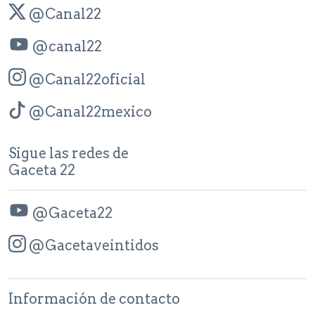
@Canal22
@canal22
@Canal22oficial
@Canal22mexico
Sigue las redes de
Gaceta 22
@Gaceta22
@Gacetaveintidos
Información de contacto