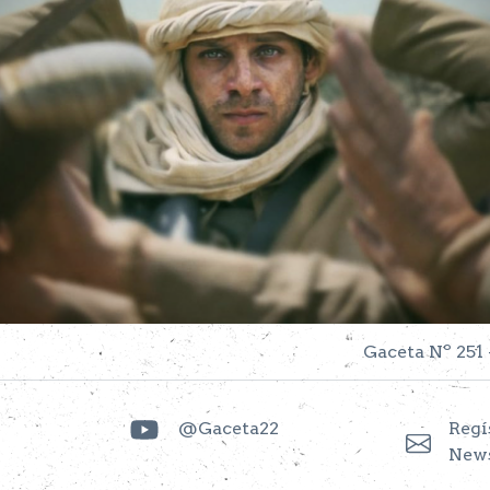
Gaceta Nº 251 
@Gaceta22
Regí
News