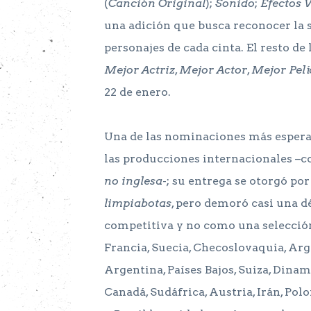
(
Canción Original
);
Sonido
;
Efectos 
una adición que busca reconocer la s
personajes de cada cinta. El resto d
Mejor Actriz
,
Mejor Actor
,
Mejor Pelí
22 de enero.
Una de las nominaciones más espera
las producciones internacionales –
no inglesa
-; su entrega se otorgó por
limpiabotas
, pero demoró casi una 
competitiva y no como una selección 
Francia, Suecia, Checoslovaquia, Arge
Argentina, Países Bajos, Suiza, Dinam
Canadá, Sudáfrica, Austria, Irán, Pol