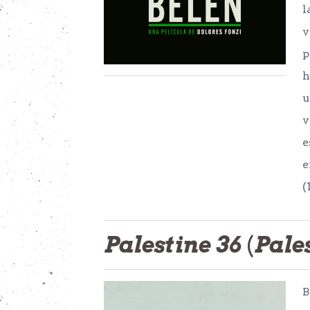
l
v
p
h
u
v
e
e
(
Palestine 36
(
Pale
B