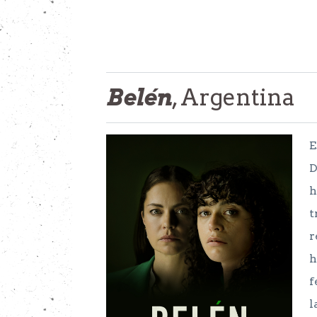
Belén
, Argentina
E
D
h
t
r
h
f
l