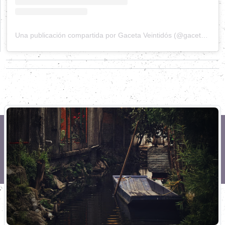
Una publicación compartida por Gaceta Veintidós (@gacetaveintidos)