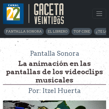
PANTALLA SONORA
EL LIBRERO
TOP CINE
¿TE LO
Pantalla Sonora
La animación en las
pantallas de los videoclips
musicales
Por: Itzel Huerta