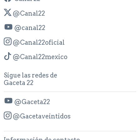
@Canal22
@canal22
@Canal22oficial
@Canal22mexico
Sigue las redes de
Gaceta 22
@Gaceta22
@Gacetaveintidos