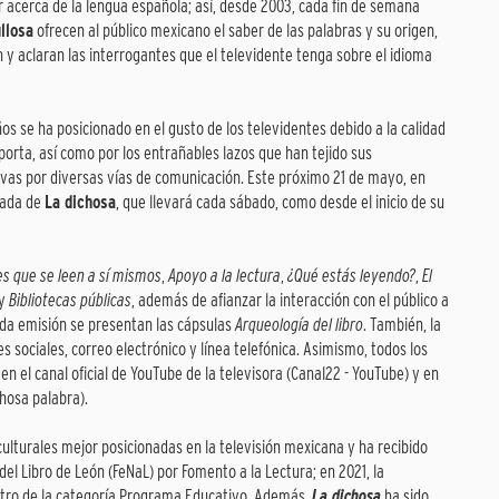
ar acerca de la lengua española; así, desde 2003, cada fin de semana
llosa
ofrecen al público mexicano el saber de las palabras y su origen,
 y aclaran las interrogantes que el televidente tenga sobre el idioma
os se ha posicionado en el gusto de los televidentes debido a la calidad
porta, así como por los entrañables lazos que han tejido sus
tivas por diversas vías de comunicación. Este próximo 21 de mayo, en
rada de
La dichosa
, que llevará cada sábado, como desde el inicio de su
es que se leen a sí mismos
,
Apoyo a la lectura
,
¿Qué estás leyendo?
,
El
y
Bibliotecas públicas
, además de afianzar la interacción con el público a
cada emisión se presentan las cápsulas
Arqueología del libro
. También, la
s sociales, correo electrónico y línea telefónica. Asimismo, todos los
 el canal oficial de YouTube de la televisora (Canal22 - YouTube) y en
chosa palabra).
ulturales mejor posicionadas en la televisión mexicana y ha recibido
el Libro de León (FeNaL) por Fomento a la Lectura; en 2021, la
tro de la categoría Programa Educativo. Además,
La dichosa
ha sido