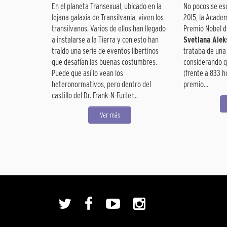
En el planeta Transexual, ubicado en la
No pocos se es
lejana galaxia de Transilvania, viven los
2015, la Acade
transilvanos. Varios de ellos han llegado
Premio Nobel d
a instalarse a la Tierra y con esto han
Svetlana Alek
traído una serie de eventos libertinos
trataba de una 
que desafían las buenas costumbres.
considerando q
Puede que así lo vean los
(frente a 833 
heteronormativos, pero dentro del
premio...
castillo del Dr. Frank-N-Furter...
Ver más