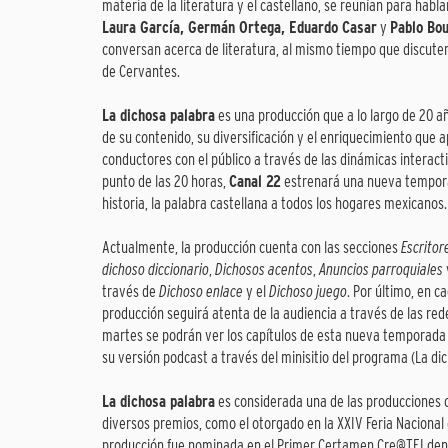
materia de la literatura y el castellano, se reunían para habl
Laura García, Germán Ortega, Eduardo Casar
y
Pablo Bou
conversan acerca de literatura, al mismo tiempo que discuten
de Cervantes.
La dichosa palabra
es una producción que a lo largo de 20 añ
de su contenido, su diversificación y el enriquecimiento que a
conductores con el público a través de las dinámicas interac
punto de las 20 horas,
Canal 22
estrenará una nueva tempo
historia, la palabra castellana a todos los hogares mexicanos.
Actualmente, la producción cuenta con las secciones
Escritor
dichoso diccionario
,
Dichosos acentos
,
Anuncios parroquiales
través de
Dichoso enlace
y el
Dichoso juego
. Por último, en 
producción seguirá atenta de la audiencia a través de las rede
martes se podrán ver los capítulos de esta nueva temporada en
su versión podcast a través del minisitio del programa (La di
La dichosa palabra
es considerada una de las producciones c
diversos premios, como el otorgado en la XXIV Feria Nacional d
producción fue nominada en el Primer Certamen Cre@TEI den