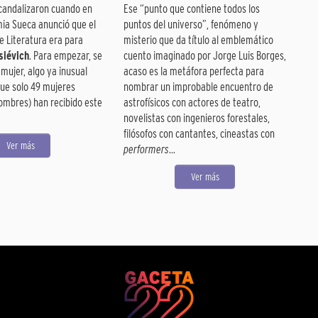
candalizaron cuando en
Ese “punto que contiene todos los
mia Sueca anunció que el
puntos del universo”, fenómeno y
e Literatura era para
misterio que da título al emblemático
siévich
. Para empezar, se
cuento imaginado por Jorge Luis Borges,
mujer, algo ya inusual
acaso es la metáfora perfecta para
ue solo 49 mujeres
nombrar un improbable encuentro de
hombres) han recibido este
astrofísicos con actores de teatro,
novelistas con ingenieros forestales,
filósofos con cantantes, cineastas con
Ver más
performers
...
Ver más