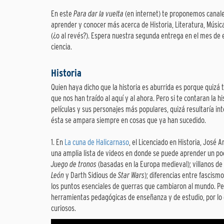
En este
Para dar la vuelta
(en internet) te proponemos canale
aprender y conocer más acerca de Historia, Literatura, Música
(¿o al revés?). Espera nuestra segunda entrega en el mes d
ciencia.
Historia
Quien haya dicho que la historia es aburrida es porque quiz
que nos han traído al aquí y al ahora. Pero si te contaran la hi
películas y sus personajes más populares, quizá resultaría int
ésta se ampara siempre en cosas que ya han sucedido.
1. En
La cuna de Halicarnaso
, el Licenciado en Historia, José 
una amplia lista de videos en donde se puede aprender un poco
Juego de tronos
(basadas en la Europa medieval); villanos de l
León
y Darth Sidious de
Star Wars
); diferencias entre fascism
los puntos esenciales de guerras que cambiaron al mundo. Per
herramientas pedagógicas de enseñanza y de estudio, por lo 
curiosos.