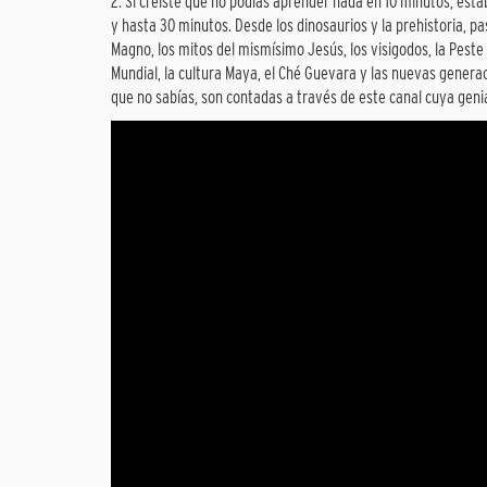
2. Si creíste que no podías aprender nada en 10 minutos, est
y hasta 30 minutos. Desde los dinosaurios y la prehistoria, pa
Magno, los mitos del mismísimo Jesús, los visigodos, la Peste 
Mundial, la cultura Maya, el Ché Guevara y las nuevas gener
que no sabías, son contadas a través de este canal cuya geni