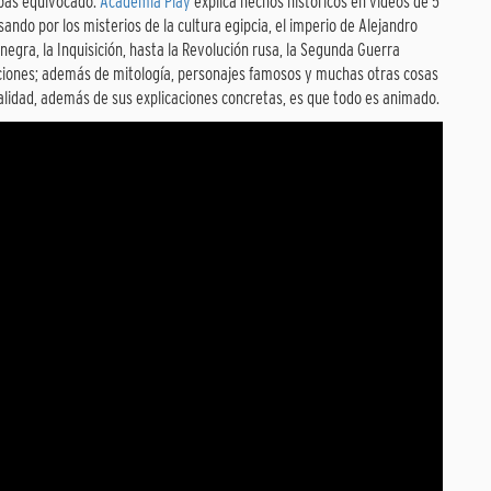
abas equivocado.
Academia Play
explica hechos históricos en videos de 5
sando por los misterios de la cultura egipcia, el imperio de Alejandro
negra, la Inquisición, hasta la Revolución rusa, la Segunda Guerra
aciones; además de mitología, personajes famosos y muchas otras cosas
alidad, además de sus explicaciones concretas, es que todo es animado.