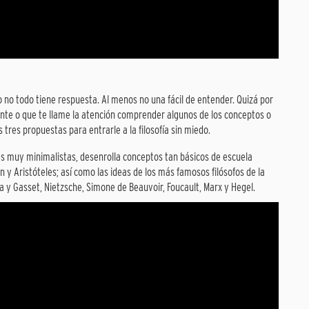
 no todo tiene respuesta. Al menos no una fácil de entender. Quizá por
iante o que te llame la atención comprender algunos de los conceptos o
tres propuestas para entrarle a la filosofía sin miedo.
s muy minimalistas, desenrolla conceptos tan básicos de escuela
atón y Aristóteles; así como las ideas de los más famosos filósofos de la
 y Gasset, Nietzsche, Simone de Beauvoir, Foucault, Marx y Hegel.